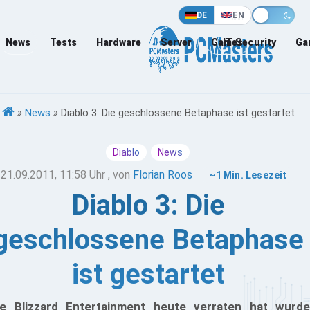
DE
EN
News
Tests
Hardware
Server
Games
IT-Security
Ga
»
News
»
Diablo 3: Die geschlossene Betaphase ist gestartet
Diablo
News
21.09.2011, 11:58 Uhr
, von
Florian Roos
~1 Min. Lesezeit
Diablo 3: Die
geschlossene Betaphase
ist gestartet
e Blizzard Entertainment heute verraten hat wurde