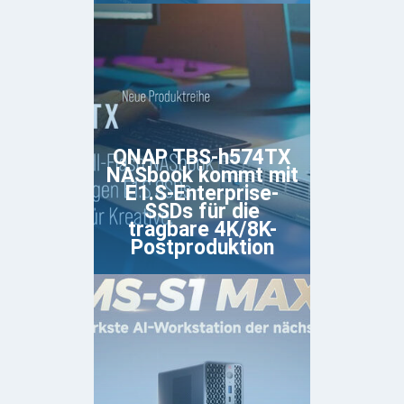
QNAP TBS-h574TX
NASbook kommt mit
E1.S-Enterprise-
SSDs für die
tragbare 4K/8K-
Postproduktion