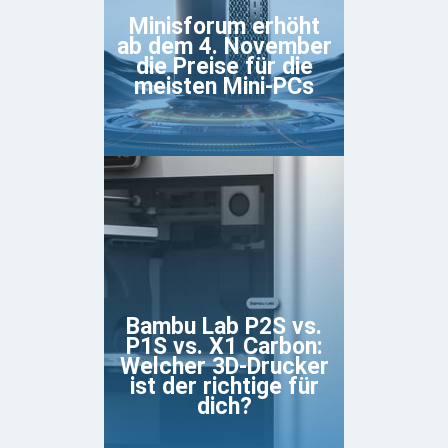
Minisforum erhöht
ab dem 4. November
die Preise für die
meisten Mini-PCs
Bambu Lab P2S vs.
P1S vs. X1 Carbon:
Welcher 3D-Drucker
ist der richtige für
dich?