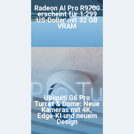
Radeon AI Pro R9700
erscheint für 1.299
US-Dollar mit 32 GB
VRAM
Ubiquiti G6 Pro
Turret & Dome: Neue
Kameras mit 4K,
Edge-KI und neuem
Design