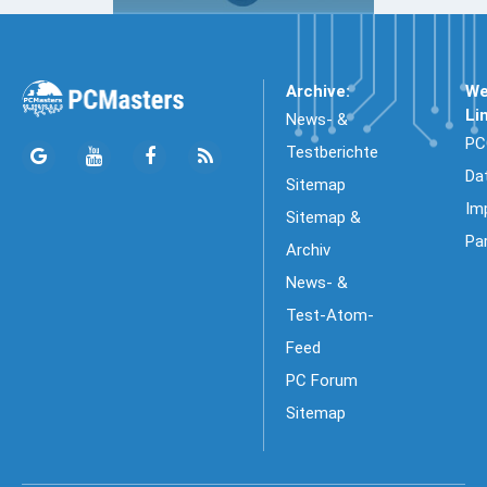
Archive:
We
Li
News- &
PC
Testberichte
Da
Sitemap
Im
Sitemap &
Pa
Archiv
News- &
Test-Atom-
Feed
PC Forum
Sitemap