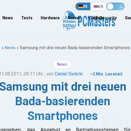
DE
EN
News
Tests
Hardware
Server
Games
IT-Security
Ga
»
News
»
Samsung mit drei neuen Bada-basierenden Smartphones
News
31.08.2011, 09:11 Uhr
, von
Daniel Sielicki
~2 Min. Lesezeit
Samsung mit drei neuen
Bada-basierenden
Smartphones
ugegeben, das Angebot an Betriebssystemen für