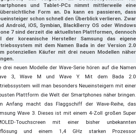
artphones und Tablet-PCs nimmt mittlerweile eine
übersichtliche Form an. Da kann es passieren, dass
ueinsteiger schon schnell den Überblick verlieren. Zwar
nd Android, iOS, Symbian, BlackBerry OS oder Windows
one 7 sind derzeit die aktuellsten Plattformen, dennoch
ll der koreanische Hersteller Samsung das eigene
triebssystem mit dem Namen Bada in der Version 2.0
m potenziellen Käufer mit drei neuen Modellen näher
ingen.
e drei neuen Modelle der Wave-Serie hören auf die Namen
ave 3, Wave M und Wave Y. Mit dem Bada 2.0
triebssystem will man besonders Neueinsteigern mit einer
busten Plattform die Welt der Smartphones näher bringen.
n Anfang macht das Flaggschiff der Wave-Reihe, das
msung Wave 3. Dieses ist mit einem 4-Zoll großen Super
OLED-Touchscreen mit einer bisher unbekannten
uflösung und einem 1,4 GHz starken Prozessor