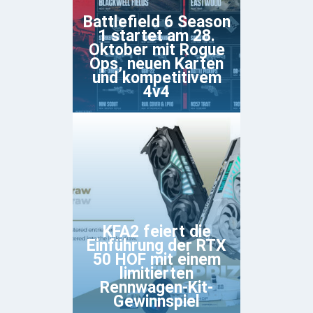
Battlefield 6 Season
1 startet am 28.
Oktober mit Rogue
Ops, neuen Karten
und kompetitivem
4v4
KFA2 feiert die
Einführung der RTX
50 HOF mit einem
limitierten
Rennwagen-Kit-
Gewinnspiel