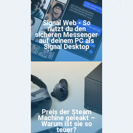
Signal Web - So
nutzt du den
sicheren Messenger
auf deinem PC als
Signal Desktop
Preis der Steam
Machine geleakt –
Warum ist sie so
teuer?