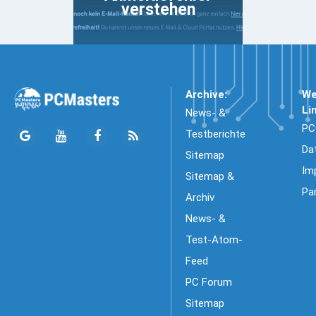
verstehen
Archive:
We
Li
News- &
PC
Testberichte
Da
Sitemap
Im
Sitemap &
Pa
Archiv
News- &
Test-Atom-
Feed
PC Forum
Sitemap