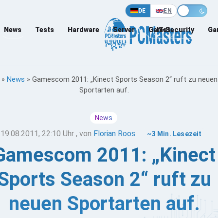
DE
EN
News
Tests
Hardware
Server
Games
IT-Security
Ga
»
News
»
Gamescom 2011: „Kinect Sports Season 2“ ruft zu neuen
Sportarten auf.
News
19.08.2011, 22:10 Uhr
, von
Florian Roos
~3 Min. Lesezeit
Gamescom 2011: „Kinect
Sports Season 2“ ruft zu
neuen Sportarten auf.