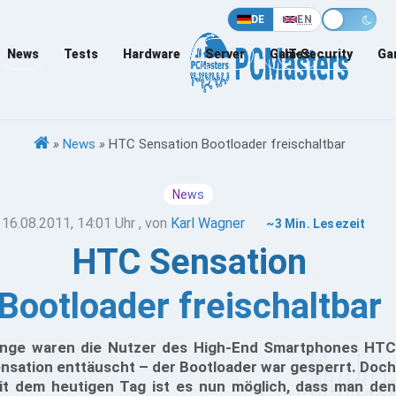
DE
EN
News
Tests
Hardware
Server
Games
IT-Security
Ga
»
News
»
HTC Sensation Bootloader freischaltbar
News
16.08.2011, 14:01 Uhr
, von
Karl Wagner
~3 Min. Lesezeit
HTC Sensation
Bootloader freischaltbar
nge waren die Nutzer des High-End Smartphones HTC
nsation enttäuscht – der Bootloader war gesperrt. Doch
it dem heutigen Tag ist es nun möglich, dass man den