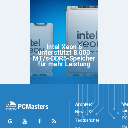
Intel Xeon 6
unterstützt 8.000
MT/s-DDR5-Speicher
für mehr Leistung
Archive:
We
Li
News- &
PC
Testberichte
Da