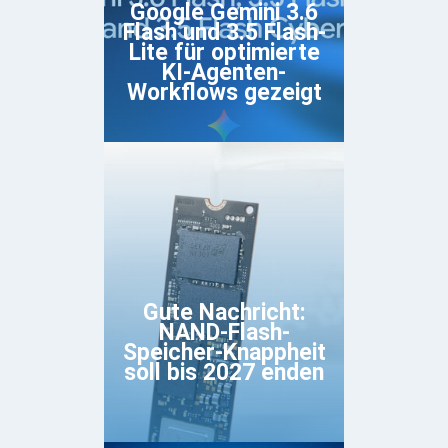
Google Gemini 3.6
Flash und 3.5 Flash-
Lite für optimierte
KI-Agenten-
Workflows gezeigt
Gute Nachricht:
NAND-Flash-
Speicher-Knappheit
soll bis 2027 enden