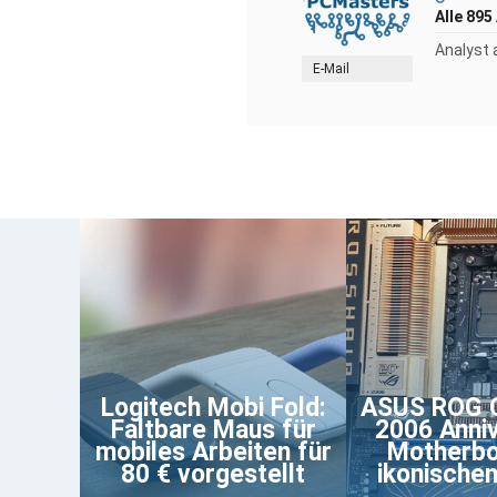
Alle 895
Analyst 
E-Mail
Logitech Mobi Fold:
ASUS ROG C
Faltbare Maus für
2006 Anni
mobiles Arbeiten für
Motherbo
80 € vorgestellt
ikonische