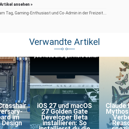
 Artikel ansehen »
am Tag, Gaming-Enthusiast und Co-Admin in der Freizeit....
Verwandte Artikel
rosshair
iOS 27 und macOS
Claude 
versary-
27 Golden Gate
Mythos 
ard im
Developer Beta
Verb
n Design
installieren: So
Reaso
installierst du die
spezi