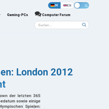
DE
EN
y
Gaming-PCs
Computer Forum
len: London 2012
ht
own der letzten 365
sedatum sowie einige
Olympischen Spielen: