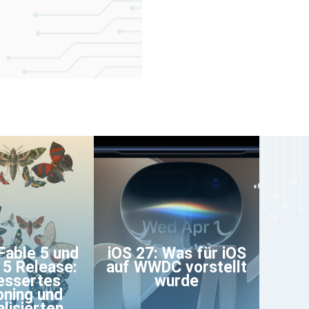
Fable 5 und
iOS 27: Was für iOS
5 Release:
auf WWDC vorstellt
essertes
wurde
ning und
alisierten