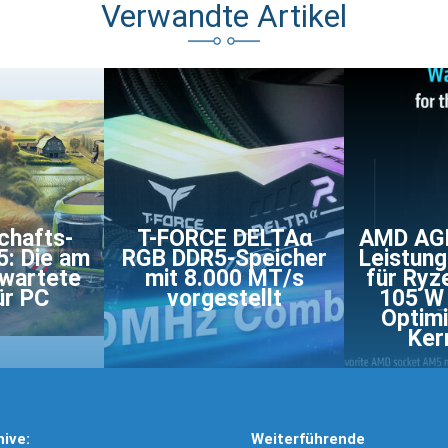
Verwandte Artikel
chafts-
T-FORCE DELTAα
AMD AGE
5: Die am
RGB DDR5-Speicher
Leistung
rwartete
mit 8.000 MT/s
für Ryz
ür PC
vorgestellt
105 W
Optimi
Ker
hive:
Weiterführende