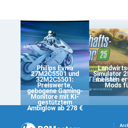
Philips Evnia
Landwirts
27M2C5501 und
Simulator 2
32M2C5501:
meisten e
Preiswerte,
Mods f
gebogene Gaming-
Monitore mit KI-
gestütztem
Ambiglow ab 278 €
Arc