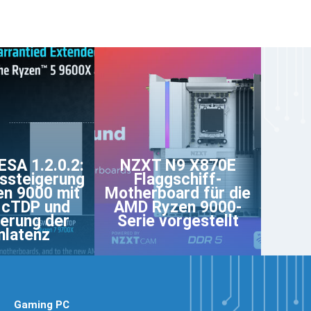
SA 1.2.0.2:
NZXT N9 X870E
ssteigerung
Flaggschiff-
en 9000 mit
Motherboard für die
 cTDP und
AMD Ryzen 9000-
erung der
Serie vorgestellt
nlatenz
Gaming PC