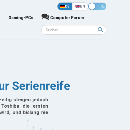
DE
EN
y
Gaming-PCs
Computer Forum
r Serienreife
zeitig steigen jedoch
Toshiba die ersten
ird, und bislang nie