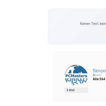
Keinen Test, kei
Simon
Alle 564
E-Mail