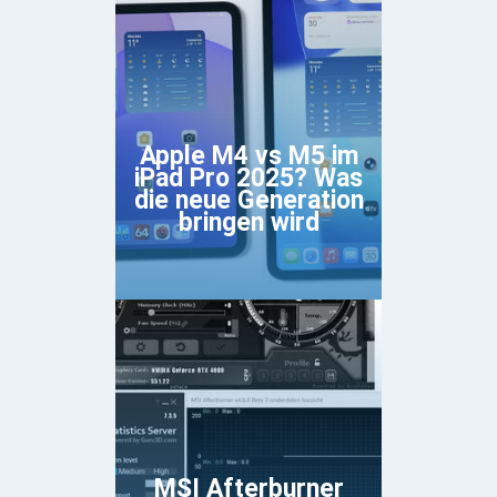
Apple M4 vs M5 im
iPad Pro 2025? Was
die neue Generation
bringen wird
MSI Afterburner