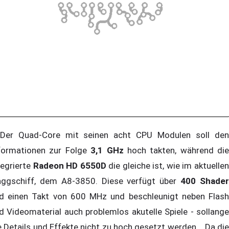
r Quad-Core mit seinen acht CPU Modulen soll den
formationen zur Folge
3,1 GHz
hoch takten, während die
tegrierte
Radeon HD 6550D
die gleiche ist, wie im aktuelle
aggschiff, dem A8-3850. Diese verfügt über
400 Shade
d einen Takt von 600 MHz und beschleunigt neben Flash
d Videomaterial auch problemlos akutelle Spiele - sollange
e Details und Effekte nicht zu hoch gesetzt werden. Da die