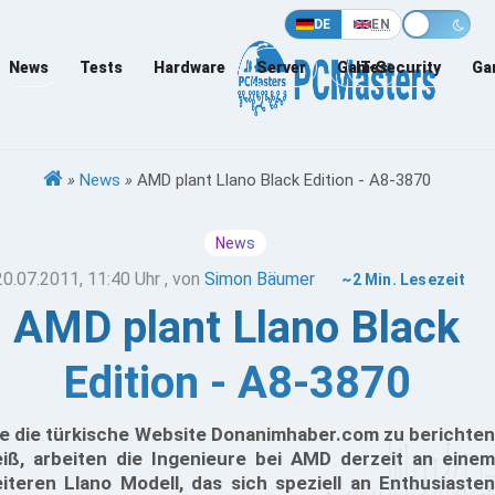
DE
EN
News
Tests
Hardware
Server
Games
IT-Security
Ga
»
News
»
AMD plant Llano Black Edition - A8-3870
News
20.07.2011, 11:40 Uhr
, von
Simon Bäumer
~2 Min. Lesezeit
AMD plant Llano Black
Edition - A8-3870
e die türkische Website Donanimhaber.com zu berichten
iß, arbeiten die Ingenieure bei AMD derzeit an einem
iteren Llano Modell, das sich speziell an Enthusiasten