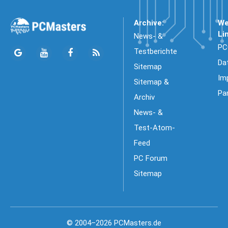
Archive:
We
Li
News- &
PC
Testberichte
Da
Sitemap
Im
Sitemap &
Pa
Archiv
News- &
Test-Atom-
Feed
PC Forum
Sitemap
© 2004–2026 PCMasters.de