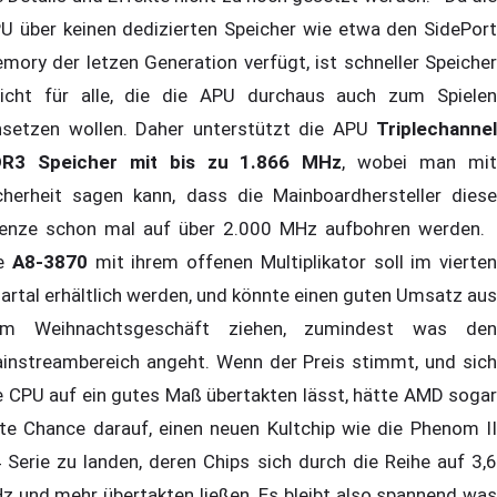
U über keinen dedizierten Speicher wie etwa den SidePort
mory der letzen Generation verfügt, ist schneller Speicher
licht für alle, die die APU durchaus auch zum Spielen
nsetzen wollen. Daher unterstützt die APU
Triplechannel
R3 Speicher mit bis zu 1.866 MHz
, wobei man mi
cherheit sagen kann, dass die Mainboardhersteller diese
enze schon mal auf über 2.000 MHz aufbohren werden.
ie
A8-3870
mit ihrem offenen Multiplikator soll im vierten
artal erhältlich werden, und könnte einen guten Umsatz aus
m Weihnachtsgeschäft ziehen, zumindest was den
instreambereich angeht. Wenn der Preis stimmt, und sich
e CPU auf ein gutes Maß übertakten lässt, hätte AMD sogar
te Chance darauf, einen neuen Kultchip wie die Phenom II
 Serie zu landen, deren Chips sich durch die Reihe auf 3,6
z und mehr übertakten ließen. Es bleibt also spannend was