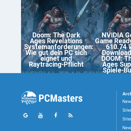
Doom: The Dark
NVIDIA G
Ages Revelations
Game Ready
Systemanforderungen:
610.74
Wie gut dein PC sich
Download
eignet und
DOOM: Th
Raytracing-Pflicht
Ages Sup
Spiele-B
Arc
News
Sit
Site
New