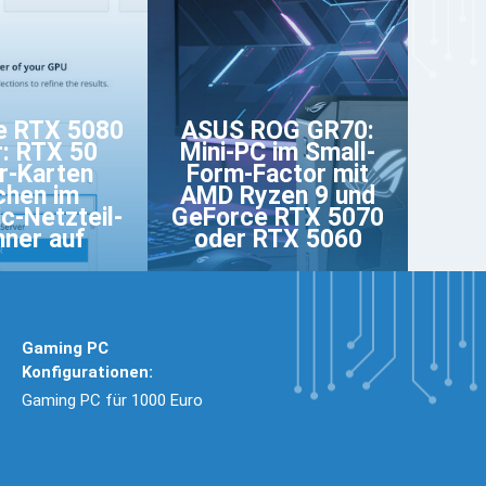
e RTX 5080
ASUS ROG GR70:
: RTX 50
Mini-PC im Small-
r-Karten
Form-Factor mit
chen im
AMD Ryzen 9 und
c-Netzteil-
GeForce RTX 5070
ner auf
oder RTX 5060
Gaming PC
Konfigurationen:
Gaming PC für 1000 Euro