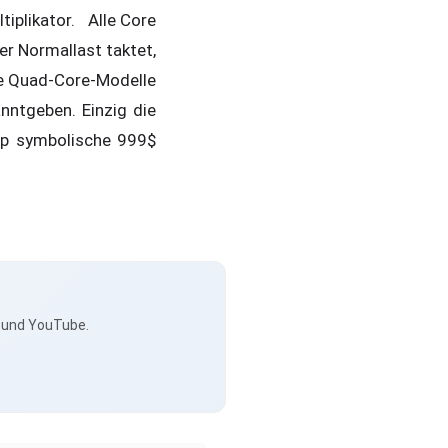
iplikator. Alle Core
er Normallast taktet,
ie Quad-Core-Modelle
anntgeben. Einzig die
hip symbolische 999$
s und YouTube.