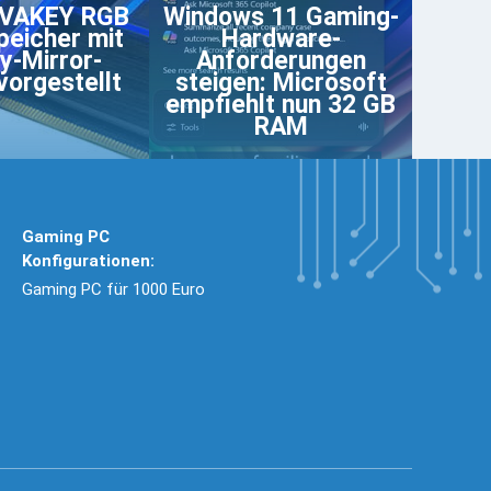
VAKEY RGB
Windows 11 Gaming-
eicher mit
Hardware-
ty-Mirror-
Anforderungen
vorgestellt
steigen: Microsoft
empfiehlt nun 32 GB
RAM
Gaming PC
Konfigurationen:
Gaming PC für 1000 Euro