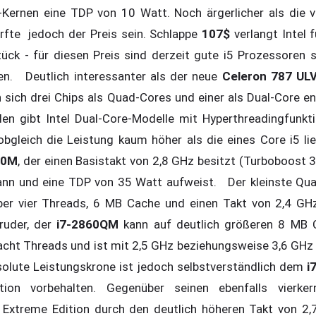
Kernen eine TDP von 10 Watt. Noch ärgerlicher als die v
fte jedoch der Preis sein. Schlappe
107$
verlangt Intel 
ck - für diesen Preis sind derzeit gute i5 Prozessoren 
n. Deutlich interessanter als der neue
Celeron 787 ULV
 sich drei Chips als Quad-Cores und einer als Dual-Core en
en gibt Intel Dual-Core-Modelle mit Hyperthreadingfunkti
bgleich die Leistung kaum höher als die eines Core i5 lie
40M
, der einen Basistakt von 2,8 GHz besitzt (Turboboost 
ann und eine TDP von 35 Watt aufweist. Der kleinste Qua
über vier Threads, 6 MB Cache und einen Takt von 2,4 GH
ruder, der
i7-2860QM
kann auf deutlich größeren 8 MB C
 acht Threads und ist mit 2,5 GHz beziehungsweise 3,6 GH
solute Leistungskrone ist jedoch selbstverständlich dem
i
ion vorbehalten. Gegenüber seinen ebenfalls vierker
e Extreme Edition durch den deutlich höheren Takt von 2,