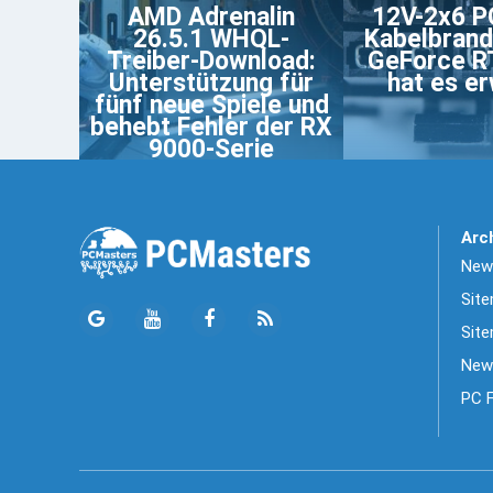
AMD Adrenalin
12V-2x6 P
26.5.1 WHQL-
Kabelbrand
Treiber-Download:
GeForce R
Unterstützung für
hat es er
fünf neue Spiele und
behebt Fehler der RX
9000-Serie
Arc
News
Sit
Site
New
PC 