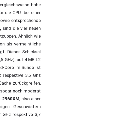
ergleichsweise hohe
für die CPU bei einer
sowie entsprechende
,
sind die vier neuen
tpuppen. Ähnlich wie
on als vermeintliche
gt. Dieses Schicksal
3,5 GHz), auf 4 MB L2
d-Core im Bunde ist
z respektive 3,5 Ghz
ache zurückgreifen,
z sogar noch moderat
7-2960XM
, also einer
nigen Geschwistern
7 GHz respektive 3,7