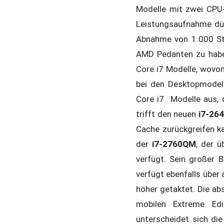
Modelle mit zwei CPU-
Leistungsaufnahme dür
Abnahme von 1.000 Stü
AMD Pedanten zu habe
Core i7 Modelle, wovon
bei den Desktopmodell
Core i7 Modelle aus, o
trifft den neuen
i7-26
Cache zurückgreifen k
der
i7-2760QM
, der 
verfügt. Sein großer B
verfügt ebenfalls über
höher getaktet. Die ab
mobilen Extreme Edit
unterscheidet sich di