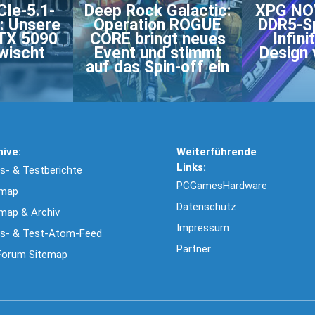
CIe-5.1-
Deep Rock Galactic:
XPG NO
: Unsere
Operation ROGUE
DDR5-Sp
TX 5090
CORE bringt neues
Infini
wischt
Event und stimmt
Design 
auf das Spin-off ein
hive:
Weiterführende
Links:
- & Testberichte
PCGamesHardware
emap
Datenschutz
map & Archiv
Impressum
s- & Test-Atom-Feed
Partner
Forum Sitemap