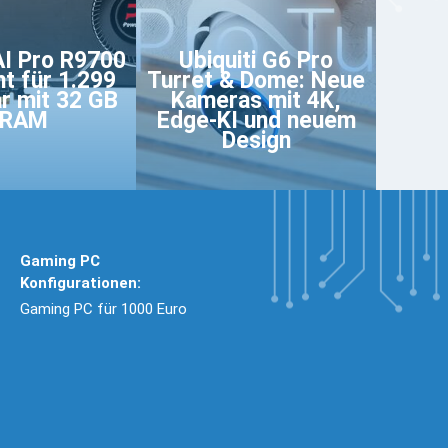
I Pro R9700
Ubiquiti G6 Pro
nt für 1.299
Turret & Dome: Neue
r mit 32 GB
Kameras mit 4K,
RAM
Edge-KI und neuem
Design
Gaming PC
Konfigurationen:
Gaming PC für 1000 Euro