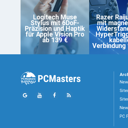
Logitech Muse
Razer Raij
Stylus mit 6DoF-
mit magne
Präzision und Haptik
Widerstan
für Apple Vision Pro
HyperTrig
ab 139 €
kabel
Verbindung 
Arc
News
Sit
Site
New
PC 