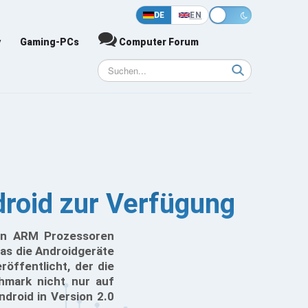
DE
EN
y
Gaming-PCs
Computer Forum
roid zur Verfügung
en ARM Prozessoren
was die Androidgeräte
öffentlicht, der die
hmark nicht nur auf
droid in Version 2.0