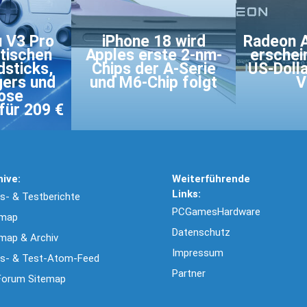
u V3 Pro
iPhone 18 wird
Radeon A
tischen
Apples erste 2-nm-
erschei
dsticks,
Chips der A-Serie
US-Dolla
gers und
und M6-Chip folgt
V
lose
für 209 €
hive:
Weiterführende
Links:
- & Testberichte
PCGamesHardware
emap
Datenschutz
map & Archiv
Impressum
s- & Test-Atom-Feed
Partner
Forum Sitemap