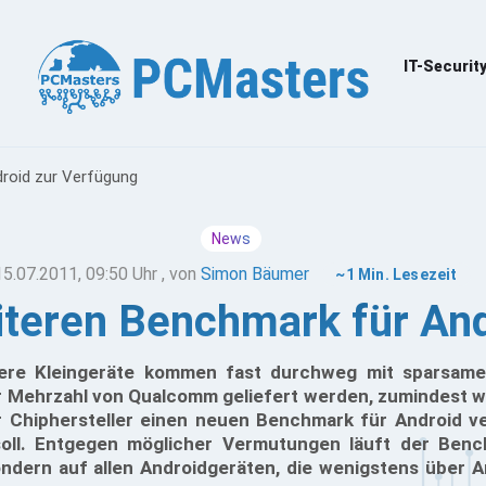
IT-Securit
roid zur Verfügung
News
15.07.2011, 09:50 Uhr
, von
Simon Bäumer
~1 Min. Lesezeit
iteren Benchmark für And
ere Kleingeräte kommen fast durchweg mit sparsam
der Mehrzahl von Qualcomm geliefert werden, zumindest 
 Chiphersteller einen neuen Benchmark für Android ver
oll. Entgegen möglicher Vermutungen läuft der Benc
dern auf allen Androidgeräten, die wenigstens über An