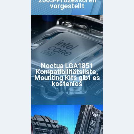
200S-Prozessoren
vorgestellt
Noctua LGA1851
Kompatibilitätsliste,
Mounting Kits gibt es
kostenlos