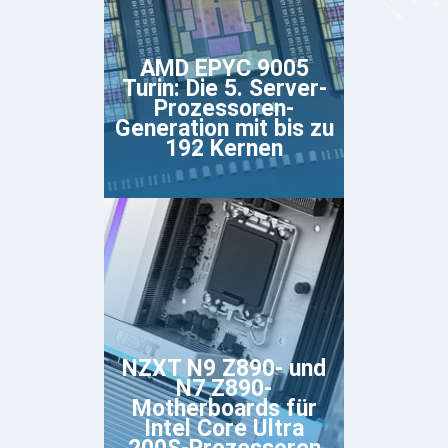
AMD EPYC 9005
Turin: Die 5. Server-
Prozessoren-
Generation mit bis zu
192 Kernen
NZXT N9 Z890- und
N7 Z890-
Motherboards für
Intel Core Ultra