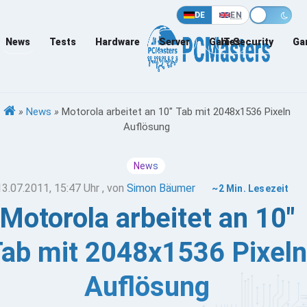
DE
EN
News
Tests
Hardware
Server
Games
IT-Security
Ga
»
News
»
Motorola arbeitet an 10" Tab mit 2048x1536 Pixeln
Auflösung
News
13.07.2011, 15:47 Uhr
, von
Simon Bäumer
~2 Min. Lesezeit
Motorola arbeitet an 10"
ab mit 2048x1536 Pixeln
Auflösung