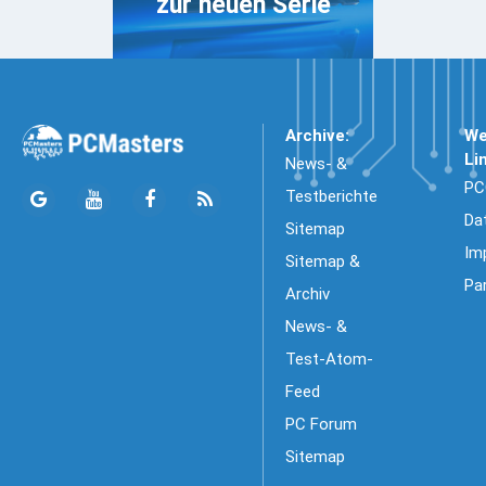
zur neuen Serie
Archive:
We
Li
News- &
PC
Testberichte
Da
Sitemap
Im
Sitemap &
Pa
Archiv
News- &
Test-Atom-
Feed
PC Forum
Sitemap