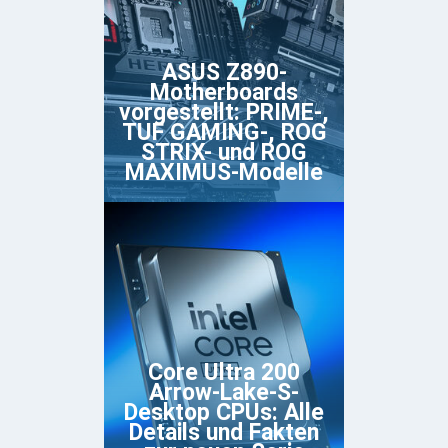
ASUS Z890-
Motherboards
vorgestellt: PRIME-,
TUF GAMING-, ROG
STRIX- und ROG
MAXIMUS-Modelle
Core Ultra 200
Arrow-Lake-S-
Desktop CPUs: Alle
Details und Fakten