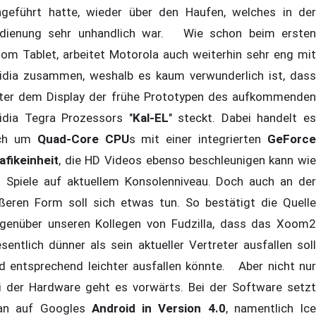
ngeführt hatte, wieder über den Haufen, welches in der
dienung sehr unhandlich war. Wie schon beim ersten
om Tablet, arbeitet Motorola auch weiterhin sehr eng mit
idia zusammen, weshalb es kaum verwunderlich ist, dass
ter dem Display der frühe Prototypen des aufkommenden
idia Tegra Prozessors "
Kal-EL
" steckt. Dabei handelt e
ich um
Quad-Core CPU
s mit einer integrierten
GeForc
afikeinheit
, die HD Videos ebenso beschleunigen kann wie
 Spiele auf aktuellem Konsolenniveau. Doch auch an der
ßeren Form soll sich etwas tun. So bestätigt die Quelle
genüber unseren Kollegen von Fudzilla, dass das Xoom2
sentlich dünner als sein aktueller Vertreter ausfallen soll
d entsprechend leichter ausfallen könnte. Aber nicht nur
i der Hardware geht es vorwärts. Bei der Software setzt
n auf Googles
Android in Version 4.0
, namentlich Ice