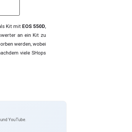
ls Kit mit
EOS 550D
,
swerter an ein Kit zu
rworben werden, wobei
, nachdem viele SHops
s und YouTube.