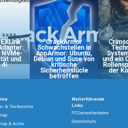
 EXLink
CrackArmor
Crimso
dapter:
Schwachstellen in
Techn
5 NVMe-
AppArmor: Ubuntu,
System
tät und
Debian und Suse von
und ein 
 4i
kritische
Rollensp
Sicherheitslücle
der Ko
betroffen
hive:
Weiterführende
Links:
- & Testberichte
PCGamesHardware
emap
Datenschutz
map & Archiv