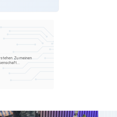
verstehen. Zu meinen
enschaft....