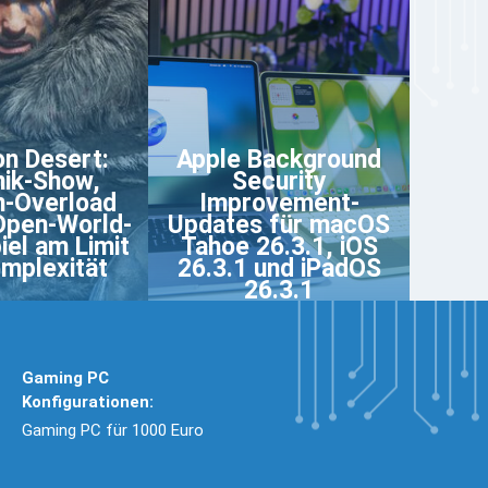
n Desert:
Apple Background
ik-Show,
Security
-Overload
Improvement-
Open-World-
Updates für macOS
iel am Limit
Tahoe 26.3.1, iOS
mplexität
26.3.1 und iPadOS
26.3.1
Gaming PC
Konfigurationen:
Gaming PC für 1000 Euro