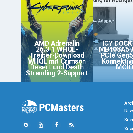
AMD Adrenalin
ICY DOCK
26.3.1 WHQL-
MB408A5 A
Treiber-Download
PCIe Gen
WHQL mit Crimson
Konnektivi
Desert und Death
MCIO
Stranding 2-Support
Arc
News
Sit
Site