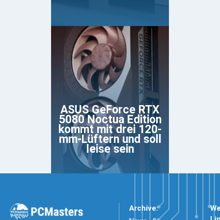
ASUS GeForce RTX
5080 Noctua Edition
kommt mit drei 120-
mm-Lüftern und soll
leise sein
Archive:
We
Li