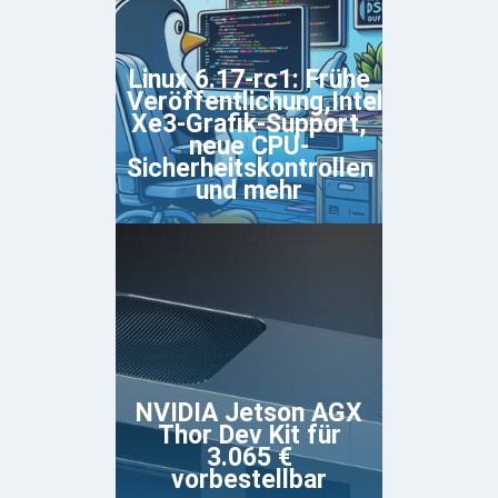
Linux 6.17-rc1: Frühe
Veröffentlichung,Intel
Xe3-Grafik-Support,
neue CPU-
Sicherheitskontrollen
und mehr
NVIDIA Jetson AGX
Thor Dev Kit für
3.065 €
vorbestellbar