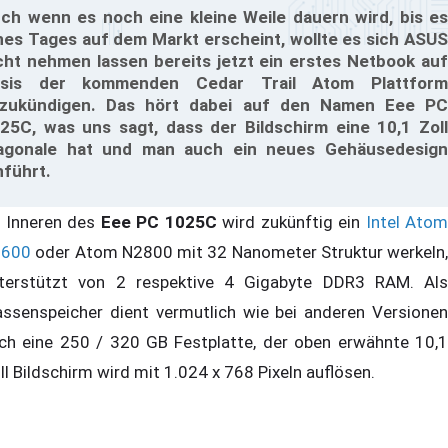
ch wenn es noch eine kleine Weile dauern wird, bis es
nes Tages auf dem Markt erscheint, wollte es sich ASUS
cht nehmen lassen bereits jetzt ein erstes Netbook auf
asis der kommenden Cedar Trail Atom Plattform
zukündigen. Das hört dabei auf den Namen Eee PC
25C, was uns sagt, dass der Bildschirm eine 10,1 Zoll
agonale hat und man auch ein neues Gehäusedesign
nführt.
 Inneren des
Eee PC 1025C
wird zukünftig ein
Intel Atom
2600
oder Atom N2800 mit 32 Nanometer Struktur werkeln,
terstützt von 2 respektive 4 Gigabyte DDR3 RAM. Als
ssenspeicher dient vermutlich wie bei anderen Versionen
ch eine 250 / 320 GB Festplatte, der oben erwähnte 10,1
ll Bildschirm wird mit 1.024 x 768 Pixeln auflösen.