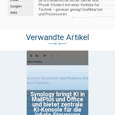
bin ich leidenschaftlicher Gamer und
Physik-Student mit einer Vorliebe für
Google+
Technik – genauer gesagt Grafikkarten
XING
und Prozessoren...
Verwandte Artikel
Synology bringt KI in
MailPlus und Office
und bietet zentrale
KI-Konsole für die
lokale Steuerung