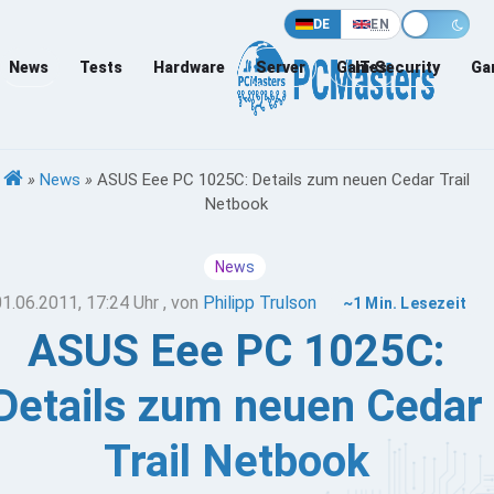
DE
EN
News
Tests
Hardware
Server
Games
IT-Security
Ga
»
News
»
ASUS Eee PC 1025C: Details zum neuen Cedar Trail
Netbook
News
01.06.2011, 17:24 Uhr
, von
Philipp Trulson
~1 Min. Lesezeit
ASUS Eee PC 1025C:
Details zum neuen Cedar
Trail Netbook