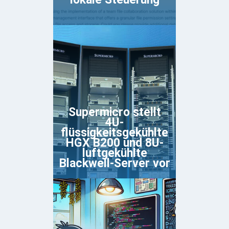
Supermicro stellt
4U-
flüssigkeitsgekühlte
HGX B200 und 8U-
luftgekühlte
Blackwell-Server vor