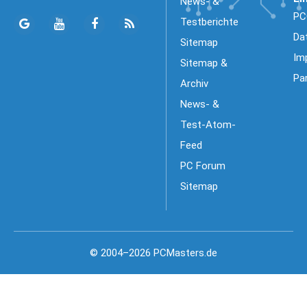
News- &
PC
Testberichte
Da
Sitemap
Im
Sitemap &
Pa
Archiv
News- &
Test-Atom-
Feed
PC Forum
Sitemap
© 2004–2026 PCMasters.de