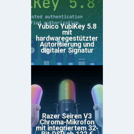
Yubico YubiKey 5.8
mit
hardwaregestützter
Autorisierung und
digitaler Signatur
Razer Seiren V3
Chroma-Mikrofon
mit integriertem 32-