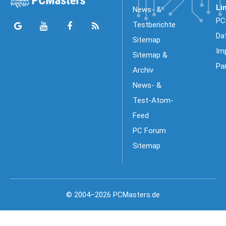
Li
News- &
PC
Testberichte
Da
Sitemap
Im
Sitemap &
Pa
Archiv
News- &
Test-Atom-
Feed
PC Forum
Sitemap
© 2004–2026 PCMasters.de