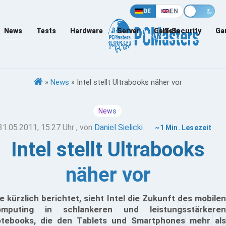
DE
EN
News
Tests
Hardware
Server
Games
IT-Security
Ga
»
News
»
Intel stellt Ultrabooks näher vor
News
31.05.2011, 15:27 Uhr
, von
Daniel Sielicki
~1 Min. Lesezeit
Intel stellt Ultrabooks
näher vor
e kürzlich berichtet, sieht Intel die Zukunft des mobilen
mputing in schlankeren und leistungsstärkeren
tebooks, die den Tablets und Smartphones mehr als