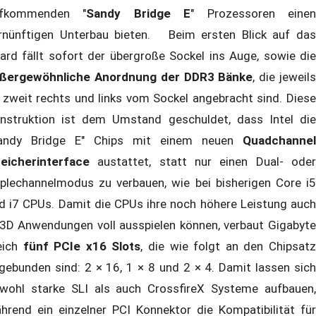
ufkommenden "
Sandy Bridge E
" Prozessoren eine
rnünftigen Unterbau bieten. Beim ersten Blick auf das
ard fällt sofort der übergroße Sockel ins Auge, sowie die
ßergewöhnliche Anordnung der DDR3 Bänke
, die jeweil
 zweit rechts und links vom Sockel angebracht sind. Diese
nstruktion ist dem Umstand geschuldet, dass Intel die
andy Bridge E" Chips mit einem neuen
Quadchannel
eicherinterface
austattet, statt nur einen Dual- ode
iplechannelmodus zu verbauen, wie bei bisherigen Core i5
d i7 CPUs. Damit die CPUs ihre noch höhere Leistung auch
 3D Anwendungen voll ausspielen können, verbaut Gigabyte
eich
fünf PCIe x16 Slots
, die wie folgt an den Chipsat
gebunden sind: 2 × 16, 1 × 8 und 2 × 4. Damit lassen sich
wohl starke SLI als auch CrossfireX Systeme aufbauen,
hrend ein einzelner PCI Konnektor die Kompatibilität für