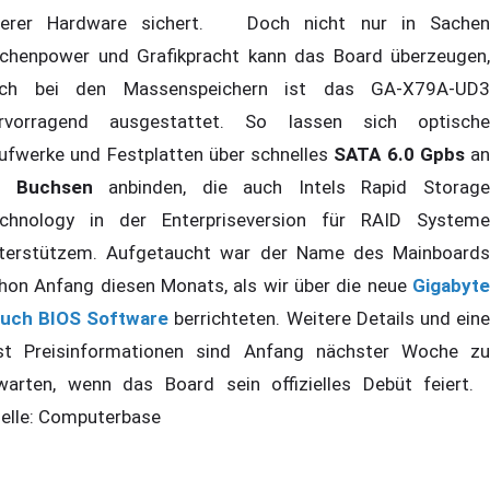
terer Hardware sichert. Doch nicht nur in Sachen
chenpower und Grafikpracht kann das Board überzeugen,
ch bei den Massenspeichern ist das GA-X79A-UD3
rvorragend ausgestattet. So lassen sich optische
ufwerke und Festplatten über schnelles
SATA 6.0 Gpbs
an
2 Buchsen
anbinden, die auch Intels Rapid Storag
chnology in der Enterpriseversion für RAID Systeme
terstützem. Aufgetaucht war der Name des Mainboards
hon Anfang diesen Monats, als wir über die neue
Gigabyte
uch BIOS Software
berrichteten. Weitere Details und ein
st Preisinformationen sind Anfang nächster Woche zu
warten, wenn das Board sein offizielles Debüt feiert.
elle: Computerbase