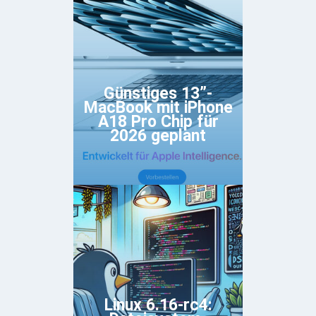
Günstiges 13”-
MacBook mit iPhone
A18 Pro Chip für
2026 geplant
Linux 6.16-rc4: