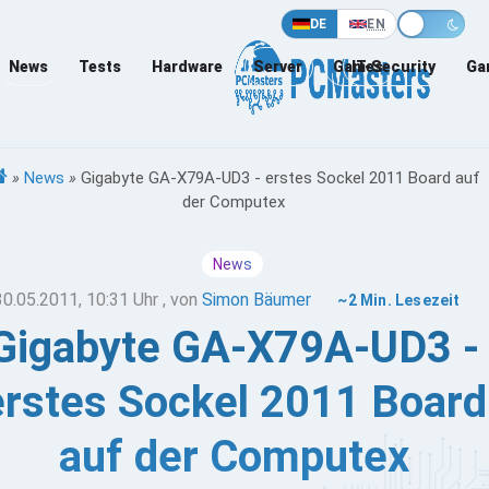
DE
EN
News
Tests
Hardware
Server
Games
IT-Security
Ga
»
News
»
Gigabyte GA-X79A-UD3 - erstes Sockel 2011 Board auf
der Computex
News
30.05.2011, 10:31 Uhr
, von
Simon Bäumer
~2 Min. Lesezeit
Gigabyte GA-X79A-UD3 -
erstes Sockel 2011 Board
auf der Computex