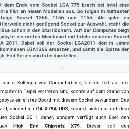
t dem Ende vom Sockel LGA 775 brach bei Intel eine
hre Flut an neuen Modellen aus. So folgen in kürzester
folge Sockel 1366, 1156 und 1155. Als gäbe es
ttlerweile nicht genügend Sockel zur Auswahl, steht die
löse schon in den Startlöchern. Auf der Computex zeigt
gabyte ein erstes Mainboard mit Intels neustem Sockel
A 2011. Dabei soll der Sockel LGA2011 den in Jahre
kommenen LGA1366 ersetzen, und somit die Spitze der
gh-End Serien von Intel darstellen.
sere Kollegen von Computerbase, die derzeit auf der
mputex in Taipei vertreten sind, konnte auf dem Stand von
gabyte ein erstes Board mit diesem Sockel bewundern. Das
ard, namentlich
GA-X79A-UD3
, kommt nicht nur mit de
uen Sockel 2011 daher, sondern verfügt auch über den
euen
High End Chipsatz X79
. Dieser soll de