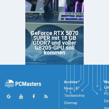
GeForce RTX 5070
SUPER mit 18 GB
GDDR7 und voller
GB205-GPU soll
kommen
Archive:
We
Li
News- &
PC
Testberichte
Da
Sitemap
Im