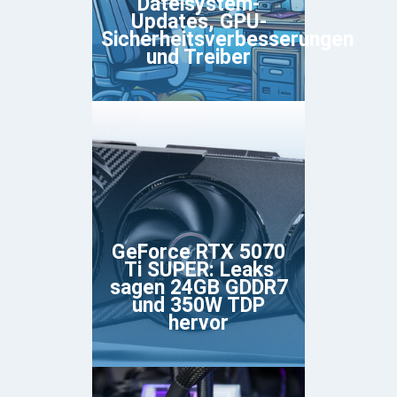
Dateisystem-
Updates, GPU-
Sicherheitsverbesserungen
und Treiber
GeForce RTX 5070
Ti SUPER: Leaks
sagen 24GB GDDR7
und 350W TDP
hervor