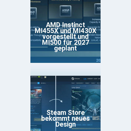
AMD Instinct
MI455X und MI430X
vorgestellt und
MI500 für 2027
geplant
Steam Store
bekommt neues
Design