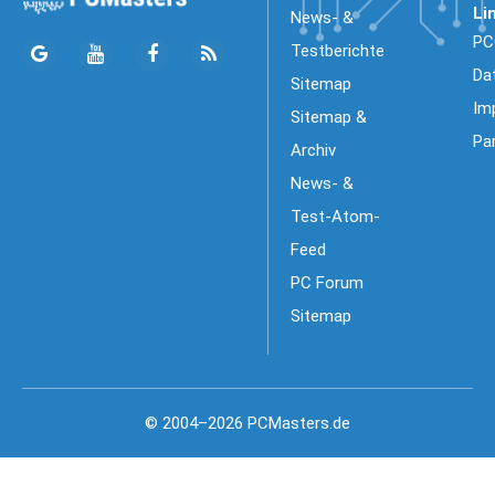
Li
News- &
PC
Testberichte
Da
Sitemap
Im
Sitemap &
Pa
Archiv
News- &
Test-Atom-
Feed
PC Forum
Sitemap
© 2004–2026 PCMasters.de