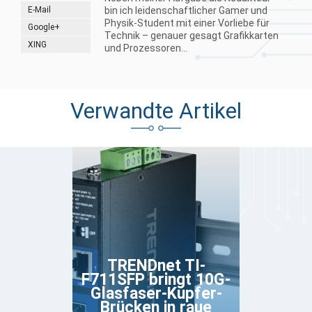
E-Mail
bin ich leidenschaftlicher Gamer und
Physik-Student mit einer Vorliebe für
Google+
Technik – genauer gesagt Grafikkarten
XING
und Prozessoren...
Verwandte Artikel
TRENDnet TI-
F711SFP bringt 10G-
Glasfaser-Kupfer-
Brücken in raue