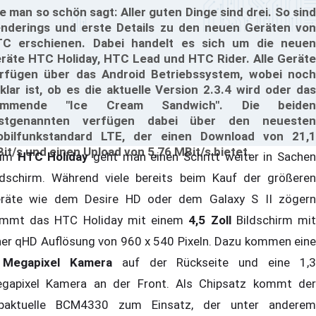
e man so schön sagt: Aller guten Dinge sind drei. So sind
nderings und erste Details zu den neuen Geräten von
C erschienen. Dabei handelt es sich um die neuen
räte HTC Holiday, HTC Lead und HTC Rider. Alle Geräte
rfügen über das Android Betriebssystem, wobei noch
klar ist, ob es die aktuelle Version 2.3.4 wird oder das
ommende "Ice Cream Sandwich". Die beiden
rstgenannten verfügen dabei über den neuesten
bilfunkstandard LTE, der einen Download von 21,1
it/s und einen Upload von 5,76 MBit/s bietet.
eim
HTC Holiday
geht man einen Schritt weiter in Sache
ldschirm. Während viele bereits beim Kauf der größeren
räte wie dem Desire HD oder dem Galaxy S II zögern
mmt das HTC Holiday mit einem
4,5 Zoll
Bildschirm mi
ner qHD Auflösung von 960 x 540 Pixeln. Dazu kommen eine
Megapixel Kamera
auf der Rückseite und eine 1,3
gapixel Kamera an der Front. Als Chipsatz kommt der
paktuelle BCM4330 zum Einsatz, der unter anderem