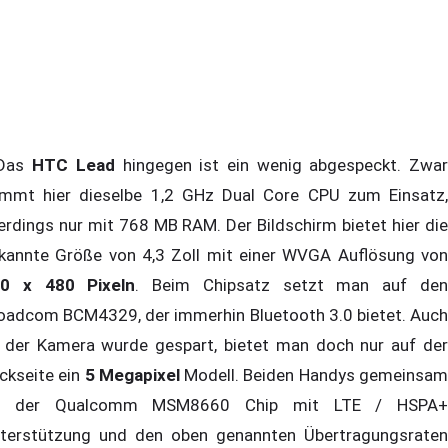
as
HTC Lead
hingegen ist ein wenig abgespeckt. Zwa
mmt hier dieselbe 1,2 GHz Dual Core CPU zum Einsatz,
lerdings nur mit 768 MB RAM. Der Bildschirm bietet hier die
kannte Größe von 4,3 Zoll mit einer WVGA Auflösung von
0 x 480 Pixeln
. Beim Chipsatz setzt man auf de
oadcom BCM4329, der immerhin Bluetooth 3.0 bietet. Auch
 der Kamera wurde gespart, bietet man doch nur auf der
ckseite ein
5 Megapixel
Modell. Beiden Handys gemeinsa
st der Qualcomm MSM8660 Chip mit LTE / HSPA+
terstützung und den oben genannten Übertragungsraten