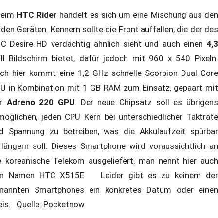
eim
HTC Rider
handelt es sich um eine Mischung aus den
iden Geräten. Kennern sollte die Front auffallen, die der des
C Desire HD verdächtig ähnlich sieht und auch einen
4,3
ll
Bildschirm bietet, dafür jedoch mit 960 x 540 Pixeln
ch hier kommt eine 1,2 GHz schnelle Scorpion Dual Core
U in Kombination mit 1 GB RAM zum Einsatz, gepaart mit
er
Adreno 220 GPU
. Der neue Chipsatz soll es übrigen
möglichen, jeden CPU Kern bei unterschiedlicher Taktrate
d Spannung zu betreiben, was die Akkulaufzeit spürbar
rlängern soll. Dieses Smartphone wird voraussichtlich an
e koreanische Telekom ausgeliefert, man nennt hier auch
n Namen HTC X515E. Leider gibt es zu keinem der
nannten Smartphones ein konkretes Datum oder einen
eis. Quelle: Pocketnow