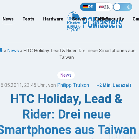
DE
EN
News
Tests
Hardware
Server
Games
IT-Security
Ga
»
News
»
HTC Holiday, Lead & Rider: Drei neue Smartphones aus
Taiwan
News
26.05.2011, 23:45 Uhr
, von
Philipp Trulson
~2 Min. Lesezeit
HTC Holiday, Lead &
Rider: Drei neue
Smartphones aus Taiwan