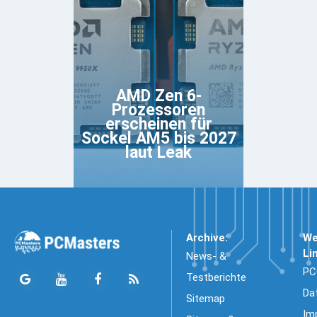
AMD Zen 6-
Prozessoren
erscheinen für
Sockel AM5 bis 2027
laut Leak
Archive:
We
Li
News- &
PC
Testberichte
Da
Sitemap
Im