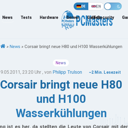
DE
EN
News
Tests
Hardware
Server
Games
IT-Security
Ga
»
News
»
Corsair bringt neue H80 und H100 Wasserkühlungen
News
19.05.2011, 23:20 Uhr
, von
Philipp Trulson
~2 Min. Lesezeit
Corsair bringt neue H80
und H100
Wasserkühlungen
ng ist es her, da stellten die Leute von Corsair mit der