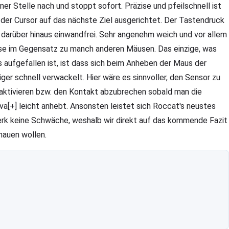
iner Stelle nach und stoppt sofort. Präzise und pfeilschnell ist
 der Cursor auf das nächste Ziel ausgerichtet. Der Tastendruck
t darüber hinaus einwandfrei. Sehr angenehm weich und vor allem
ise im Gegensatz zu manch anderen Mäusen. Das einzige, was
s aufgefallen ist, ist dass sich beim Anheben der Maus der
iger schnell verwackelt. Hier wäre es sinnvoller, den Sensor zu
aktivieren bzw. den Kontakt abzubrechen sobald man die
va[+] leicht anhebt. Ansonsten leistet sich Roccat's neustes
rk keine Schwäche, weshalb wir direkt auf das kommende Fazit
hauen wollen.