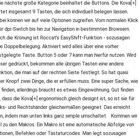
e nächste große Kategorie beinhaltet die Buttons. Die Kova[+]
etet insgesamt 9 Tasten, die sich individuell belegen lassen.
bei können wir auf viele Optionen zugreifen. Vom normalen Klick
er dpi-Switch bis hin zur Navigation in bestimmten Browsern.
ch die Krönung ist Roccat's EasyShift-Funktion - sozusagen
ne Doppelbelegung. Aktiviert wird alles über eine vorher
stgelegte Taste. Button 5 oder 7 kann man hierfür nutzen. Wird
eser gedrückt, bekommen alle übrigen Tasten eine andere
nktion, die man auf der rechten Seite festlegt. So hat quasi
der Knopf zwei Dinge, die er erfüllen muss. Eine super Sache, wie
r finden, allerdings braucht es etwas Eingewöhnung. Gut finden
r, dass die Kova[+] ergonomisch gleich designt ist, so ist sie für
nks- und Rechtshänder gleichermaßen geeignet. Das erreicht
n, indem man unten links ganz simple umschaltet. Kommen wir
l zu den Makros. Ein Makro ist eine automatische Abfolge von
tionen, Befehlen oder Tastaturcodes. Man legt sozusagen