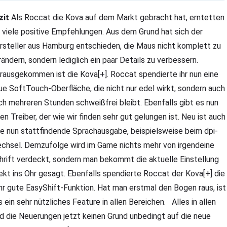
zit
Als Roccat die Kova auf dem Markt gebracht hat, erntetten
e viele positive Empfehlungen. Aus dem Grund hat sich der
rsteller aus Hamburg entschieden, die Maus nicht komplett zu
rändern, sondern lediglich ein paar Details zu verbessern.
rausgekommen ist die Kova[+]. Roccat spendierte ihr nun eine
ue SoftTouch-Oberfläche, die nicht nur edel wirkt, sondern auch
ch mehreren Stunden schweißfrei bleibt. Ebenfalls gibt es nun
nen Treiber, der wie wir finden sehr gut gelungen ist. Neu ist auch
ne nun stattfindende Sprachausgabe, beispielsweise beim dpi-
chsel. Demzufolge wird im Game nichts mehr von irgendeine
hrift verdeckt, sondern man bekommt die aktuelle Einstellung
rekt ins Ohr gesagt. Ebenfalls spendierte Roccat der Kova[+] die
hr gute EasyShift-Funktion. Hat man erstmal den Bogen raus, ist
s ein sehr nützliches Feature in allen Bereichen. Alles in allen
nd die Neuerungen jetzt keinen Grund unbedingt auf die neue