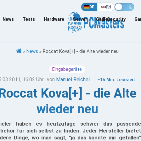
DE
EN
News
Tests
Hardware
Server
Games
IT-Security
Ga
»
News
»
Roccat Kova[+] - die Alte wieder neu
Eingabegeräte
9.03.2011, 16:02 Uhr
, von
Manuel Reichel
~15 Min. Lesezeit
Roccat Kova[+] - die Alte
wieder neu
ieler haben es heutzutage schwer das passende
behör für sich selbst zu finden. Jeder Hersteller bietet
dere Dinge, wo man sagt, "ja das könnte mir gefallen"