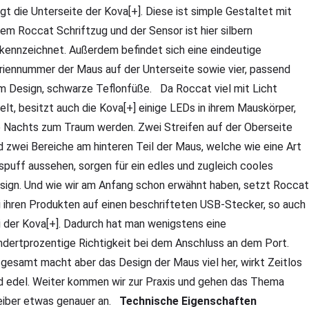
igt die Unterseite der Kova[+]. Diese ist simple Gestaltet mit
nem Roccat Schriftzug und der Sensor ist hier silbern
kennzeichnet. Außerdem befindet sich eine eindeutige
riennummer der Maus auf der Unterseite sowie vier, passend
m Design, schwarze Teflonfüße. Da Roccat viel mit Licht
ielt, besitzt auch die Kova[+] einige LEDs in ihrem Mauskörper,
e Nachts zum Traum werden. Zwei Streifen auf der Oberseite
d zwei Bereiche am hinteren Teil der Maus, welche wie eine Art
spuff aussehen, sorgen für ein edles und zugleich cooles
sign. Und wie wir am Anfang schon erwähnt haben, setzt Roccat
i ihren Produkten auf einen beschrifteten USB-Stecker, so auch
i der Kova[+]. Dadurch hat man wenigstens eine
ndertprozentige Richtigkeit bei dem Anschluss an dem Port.
sgesamt macht aber das Design der Maus viel her, wirkt Zeitlos
d edel. Weiter kommen wir zur Praxis und gehen das Thema
eiber etwas genauer an.
Technische Eigenschaften