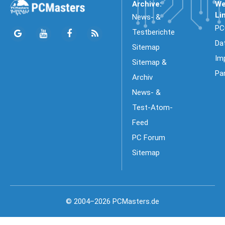
Archive:
We
Li
News- &
PC
Testberichte
Da
Sitemap
Im
Sitemap &
Pa
Archiv
News- &
Test-Atom-
Feed
PC Forum
Sitemap
© 2004–2026 PCMasters.de