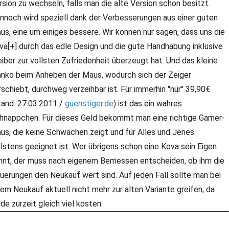
rsion zu wechseln, falls man die alte Version schon besitzt.
nnoch wird speziell dank der Verbesserungen aus einer guten
us, eine um einiges bessere. Wir können nur sagen, dass uns die
va[+] durch das edle Design und die gute Handhabung inklusive
eiber zur vollsten Zufriedenheit überzeugt hat. Und das kleine
nko beim Anheben der Maus, wodurch sich der Zeiger
rschiebt, durchweg verzeihbar ist. Für immerhin "nur" 39,90€
tand: 27.03.2011 /
guenstiger.de
) ist das ein wahres
hnäppchen. Für dieses Geld bekommt man eine richtige Gamer-
us, die keine Schwächen zeigt und für Alles und Jenes
llstens geeignet ist. Wer übrigens schon eine Kova sein Eigen
nnt, der muss nach eigenem Bemessen entscheiden, ob ihm die
uerungen den Neukauf wert sind. Auf jeden Fall sollte man bei
nem Neukauf aktuell nicht mehr zur alten Variante greifen, da
ide zurzeit gleich viel kosten.