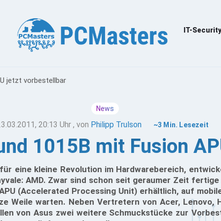
IT-Securit
 jetzt vorbestellbar
News
23.03.2011, 20:13 Uhr
, von
Philipp Trulson
~3 Min. Lesezeit
nd 1015B mit Fusion APU 
ür eine kleine Revolution im Hardwarebereich, entwicke
ale: AMD. Zwar sind schon seit geraumer Zeit fertige M
PU (Accelerated Processing Unit) erhältlich, auf mobil
ze Weile warten. Neben Vertretern von Acer, Lenovo, 
len von Asus zwei weitere Schmuckstücke zur Vorbestel