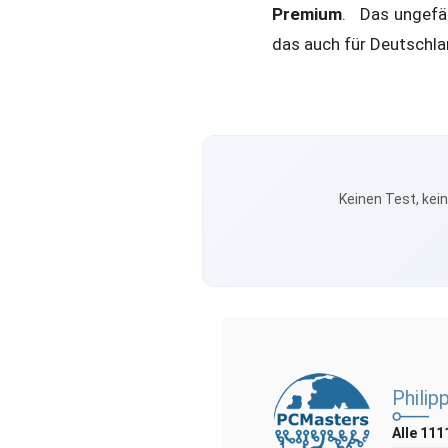
Premium
. Das ungefäh
das auch für Deutschlan
Keinen Test, kei
Philip
Alle 111