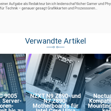
iner Aufgabe als Redakteur bin ich leidenschaftlicher Gamer und Phy
 für Technik – genauer gesagt Grafikkarten und Prozessoren...
Verwandte Artikel
C 9005
NZXT N9 Z890- und
Noctu
. Server-
N7 Z890-
Kompatib
oren-
Motherboards für
Mounting
it bis zu
Intel Core Ultra
kos