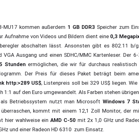
5B-MU17 kommen außerdem
1 GB DDR3
Speicher zum Ein
ur Aufnahme von Videos und Bildern dient eine
0,3 Megapi
eberegler abschalten lässt. Ansonsten gibt es 802.11 b/g
 VGA Ausgang und einen SDHC/MMC Kartenleser. Der 6-Ze
,5 Stunden
ermöglichen, die wir für durchaus realistisch
ilogramm. Der Preis für dieses Paket beträgt beim amer
ink http:>289 US$
, Listenpreis soll bei 329 US$ liegen. Wi
ch 1:1 auf den Euro umgewandelt. Als Farben stehen übrigen
 als Betriebssystem nutzt man Microsoft
Windows 7 St
n überraschen, kommt mit einem 12,1 Zoll Monitor, der m
t hier wahlweise ein
AMD C-50
mit 2x 1,0 GHz und Rade
 GHz und einer Radeon HD 6310 zum Einsatz.