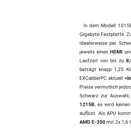
In dem Modell 101
Gigabyte Festplatte. Z
idealerweise per Schi
jeweils einen
HDMI
und
Laufzeit von bis zu
8
beträgt knapp 1,25 K
EXCaliberPC aktuell
<l
Preise vermutlich jedo
Schwarz zur Auswahl,
1215B
, es wird keine
auflöst. Als APU komm
AMD E-350
mit 2x 1,6