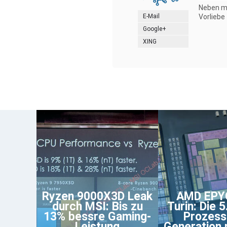
Neben me
E-Mail
Vorliebe
Google+
XING
Ryzen 9000X3D Leak
AMD EPY
durch MSI: Bis zu
Turin: Die 5
13% bessre Gaming-
Prozess
Leistung
Generation m