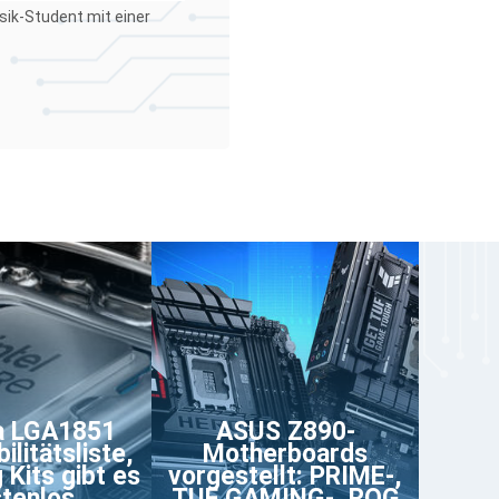
sik-Student mit einer
a LGA1851
ASUS Z890-
ilitätsliste,
Motherboards
 Kits gibt es
vorgestellt: PRIME-,
tenlos
TUF GAMING-, ROG