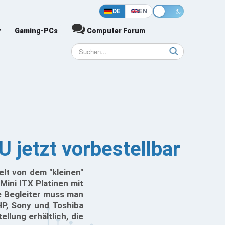
DE
EN
y
Gaming-PCs
Computer Forum
jetzt vorbestellbar
lt von dem "kleinen"
ini ITX Platinen mit
e Begleiter muss man
HP, Sony und Toshiba
lung erhältlich, die