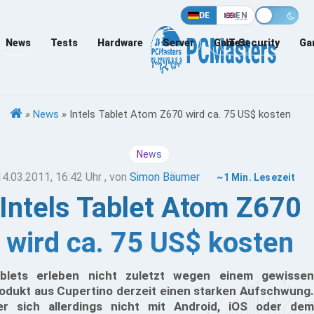
DE
EN
News
Tests
Hardware
Server
Games
IT-Security
Ga
»
News
»
Intels Tablet Atom Z670 wird ca. 75 US$ kosten
News
14.03.2011, 16:42 Uhr
, von
Simon Bäumer
~1 Min. Lesezeit
Intels Tablet Atom Z670
wird ca. 75 US$ kosten
blets erleben nicht zuletzt wegen einem gewissen
odukt aus Cupertino derzeit einen starken Aufschwung.
r sich allerdings nicht mit Android, iOS oder dem