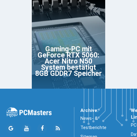
Gaming-PC mit
GeForce RTX 5060:
Acer Nitro N50
System bestätigt
8GB GDDR7 Speicher
Archive:
We
Li
News- &
PC
Testberichte
Da
Sitemap