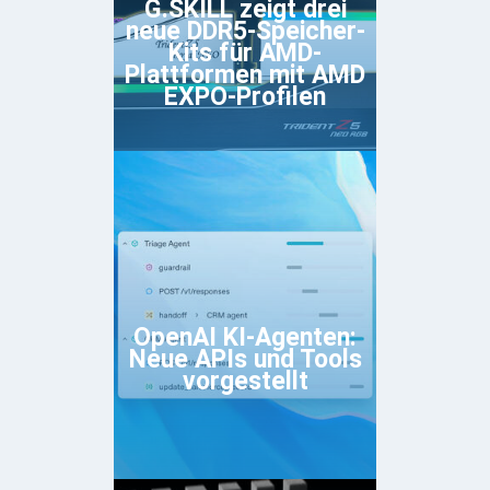
G.SKILL zeigt drei
neue DDR5-Speicher-
Kits für AMD-
Plattformen mit AMD
EXPO-Profilen
OpenAI KI-Agenten:
Neue APIs und Tools
vorgestellt