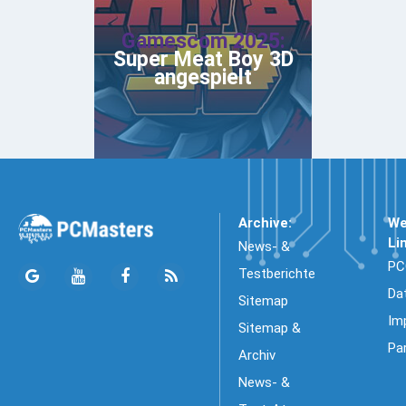
Gamescom 2025:
Super Meat Boy 3D
angespielt
Archive:
We
Li
News- &
PC
Testberichte
Da
Sitemap
Im
Sitemap &
Pa
Archiv
News- &