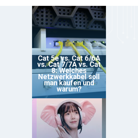
Cat 5e vs. Cat 6/6A
vs. Cat 7/7A vs. Cat
8: Welches
Netzwerkkabel soll
man kaufen und
warum?