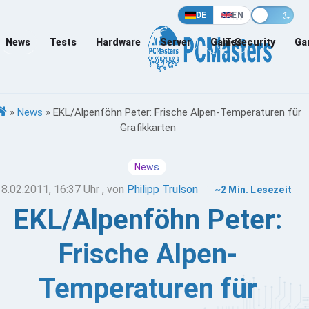
DE
EN
News
Tests
Hardware
Server
Games
IT-Security
Ga
»
News
»
EKL/Alpenföhn Peter: Frische Alpen-Temperaturen für
Grafikkarten
News
18.02.2011, 16:37 Uhr
, von
Philipp Trulson
~2 Min. Lesezeit
EKL/Alpenföhn Peter:
Frische Alpen-
Temperaturen für