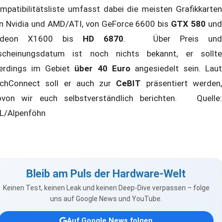
mpatibilitätsliste umfasst dabei die meisten Grafikkarten
n Nvidia und AMD/ATI, von GeForce 6600 bis
GTX 580
un
adeon X1600 bis
HD 6870
. Über Preis un
scheinungsdatum ist noch nichts bekannt, er sollte
lerdings im Gebiet
über 40 Euro
angesiedelt sein. Laut
chConnect soll er auch zur
CeBIT
präsentiert werden
von wir euch selbstverständlich berichten. Quelle:
L/Alpenföhn
Bleib am Puls der Hardware-Welt
Keinen Test, keinen Leak und keinen Deep-Dive verpassen – folge
uns auf Google News und YouTube.
Auf Google News folgen