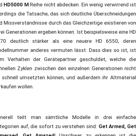
nd
HD5000 M
Reihe nicht abdecken. Ein wenig verwirrend is
lerdings die Tatsache, das sich deutliche Überschneidungen
d Missverständnisse durch das Gleichzeitige existieren von
ei Generationen ergeben können. Ist beispielsweise eine HD
70 deutlich stärker als eine neuere HD 6550, deren
dellnummer anderes vermuten lässt. Dass dies so ist, ist
m Verhalten der Gerätepartner geschuldet, welche die
hnellen Zyklen zwischen den einzelnen Generationen nicht
 schnell umsetzten können, und außerdem ihr Altmaterial
rkaufen wollen.
nerell teilt man sämtliche Modelle in drei einfache
tegorien auf, die sofort zu verstehen sind:
Get Armed, Ge
mersed, Get Amazed
! Unschwer zu erkennen ist di