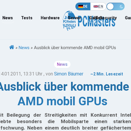
DE
EN
News
Tests
Hardware
Server
Games
IT-Security
Ga
»
News
»
Ausblick über kommende AMD mobil GPUs
News
14.01.2011, 13:31 Uhr
, von
Simon Bäumer
~2 Min. Lesezeit
Ausblick über kommende
AMD mobil GPUs
it Beilegung der Streitigkeiten mit Konkurrent Intel
lebte besonders die Mobilsparte einen starken
fschwung. Neben einem deutlich breiter gefächertem