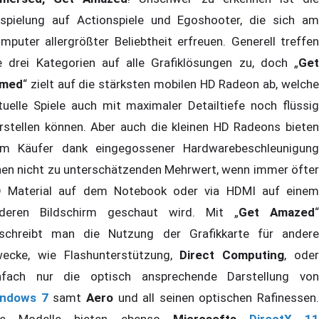
spielung auf Actionspiele und Egoshooter, die sich am
mputer allergrößter Beliebtheit erfreuen. Generell treffen
e drei Kategorien auf alle Grafiklösungen zu, doch „
Get
rmed
“ zielt auf die stärksten mobilen HD Radeon ab, welche
tuelle Spiele auch mit maximaler Detailtiefe noch flüssig
rstellen können. Aber auch die kleinen HD Radeons bieten
m Käufer dank eingegossener Hardwarebeschleunigung
nen nicht zu unterschätzenden Mehrwert, wenn immer öfter
 Material auf dem Notebook oder via HDMI auf einem
deren Bildschirm geschaut wird. Mit „
Get Amazed
“
schreibt man die Nutzung der Grafikkarte für andere
ecke, wie Flashunterstützung,
Direct Computing
, ode
nfach nur die optisch ansprechende Darstellung von
ndows 7
samt
Aero
und all seinen optischen Rafinessen.
lle Modelle bieten ebenso
Microsofts
DirectX 1