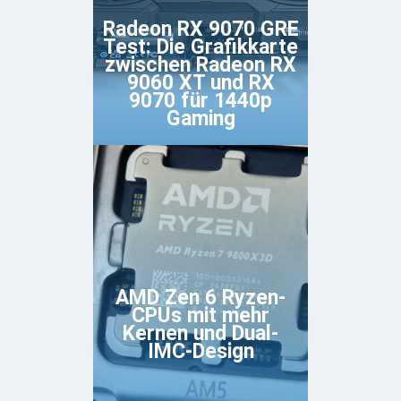
Radeon RX 9070 GRE
Test: Die Grafikkarte
zwischen Radeon RX
9060 XT und RX
9070 für 1440p
Gaming
AMD Zen 6 Ryzen-
CPUs mit mehr
Kernen und Dual-
IMC-Design