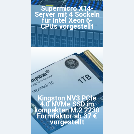
Supermicro X14-
Server mit 4 Sockeln
für Intel Xeon 6-
CPUs vorgestellt
Kingston NV3 PCIe
4.0 NVMe SSD im
kompakten M.2 2230
Formfaktor ab 37 €
vorgestellt