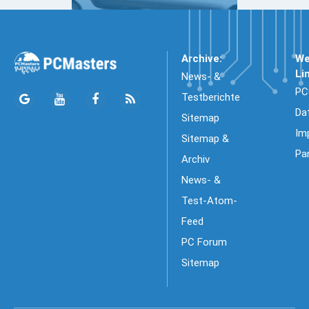
Archive:
We
Li
News- &
PC
Testberichte
Da
Sitemap
Im
Sitemap &
Pa
Archiv
News- &
Test-Atom-
Feed
PC Forum
Sitemap