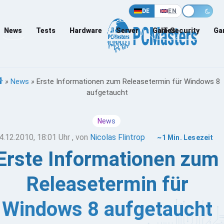
DE
EN
News
Tests
Hardware
Server
Games
IT-Security
Ga
»
News
»
Erste Informationen zum Releasetermin für Windows 8
aufgetaucht
News
4.12.2010, 18:01 Uhr
, von
Nicolas Flintrop
~1 Min. Lesezeit
Erste Informationen zum
Releasetermin für
Windows 8 aufgetaucht