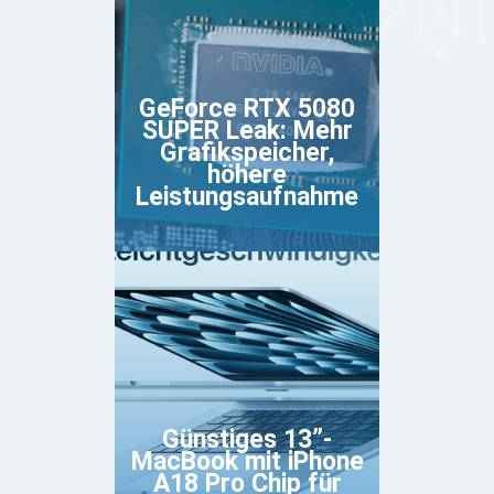
GeForce RTX 5080
SUPER Leak: Mehr
Grafikspeicher,
höhere
Leistungsaufnahme
Günstiges 13”-
MacBook mit iPhone
A18 Pro Chip für