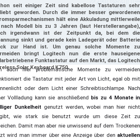
hon seit einiger Zeit sind kabellose Tastaturen sehr
liebt geworden. Durch die immer besser gewordenen
romsparmechanismen hält eine Akkuladung mittlerweile
 nach Modell bis zu 3 Jahren (laut Herstellerangabe),
ch irgendwann ist der Zeitpunkt da, bei dem die
annung sinkt und gerade kein Ladegerät oder Batterie
ack zur Hand ist. Um genau solche Momente zu
rmeiden bringt Logitech nun die erste hauseigene
larbetriebene Funktastatur auf den Markt, das Logitech
reless Solar Keyboard K750.
 auch hier problematische Momente zu vermeiden
nktioniert die Tastatur mit jeder Art von Licht, egal ob mit
nnenlicht oder dem Licht einer Schreibtischlampe. Nach
ner Vollladung kann sie anschließend
bis zu 4 Monate i
lliger Dunkelheit
genutzt werden, wobei man hier nich
gibt, wie stark sie benutzt wurde um diese Zeit zu
reichen. Damit man aber nie unwissend auf dem Trockenen
tzt wird man immer über eine Anzeige über den
aktuellen