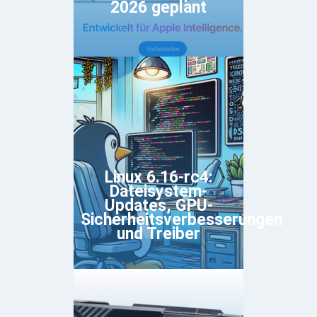
2026 geplant
Linux 6.16-rc4:
Dateisystem-
Updates, GPU-
Sicherheitsverbesserungen
und Treiber