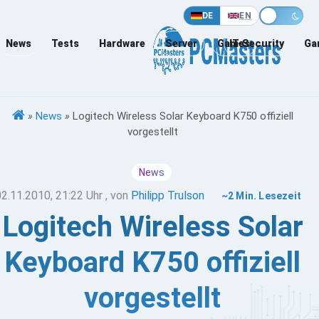
DE
EN
News
Tests
Hardware
Server
Games
IT-Security
Ga
»
News
»
Logitech Wireless Solar Keyboard K750 offiziell
vorgestellt
News
02.11.2010, 21:22 Uhr
, von
Philipp Trulson
~2 Min. Lesezeit
Logitech Wireless Solar
Keyboard K750 offiziell
vorgestellt