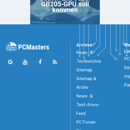
GB205-GPU soll
kommen
Archive:
We
Li
News- &
PC
Testberichte
Da
Sitemap
Im
Sitemap &
Pa
Archiv
News- &
Test-Atom-
Feed
PC Forum