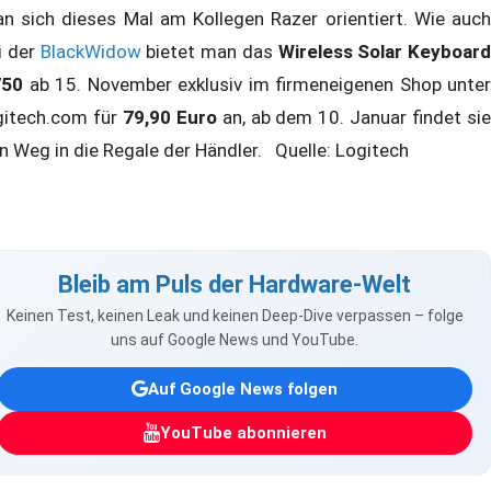
n sich dieses Mal am Kollegen Razer orientiert. Wie auch
i der
BlackWidow
bietet man das
Wireless Solar Keyboard
750
ab 15. November exklusiv im firmeneigenen Shop unter
gitech.com für
79,90 Euro
an, ab dem 10. Januar findet si
n Weg in die Regale der Händler. Quelle: Logitech
Bleib am Puls der Hardware-Welt
Keinen Test, keinen Leak und keinen Deep-Dive verpassen – folge
uns auf Google News und YouTube.
Auf Google News folgen
YouTube abonnieren