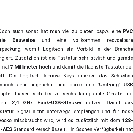
ch auch sonst hat man viel zu bieten, bspw. eine
PVC
eie Bauweise
und eine vollkommen recycelbare
rpackung, womit Logitech als Vorbild in der Branche
ngiert. Zusätzlich ist die Tastatur sehr stylish und gerade
nmal
7 Millimeter hoch
und damit die flachste Tastatur de
lt. Die Logitech Incurve Keys machen das Schreiben
nnoch sehr angenehm und durch den "
Unifying
" US
apter lassen sich bis zu sechs kompatible Geräte mit
inem
2,4 GHz Funk-USB-Stecker
nutzen. Damit da
statur Signal nicht unterwegs empfangen und für böse
ecke missbraucht wird, wird es zusätzlich mit dem
128-
t-AES
Standard verschlüsselt. In Sachen Verfügbarkeit hat