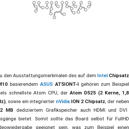
 den Ausstattungsmerkmalen des auf dem
Intel
Chipsat
M10
basierendem
ASUS
AT5IONT-I
gehören zum Beispie
tels schnellste Atom CPU, der
Atom D525 (2 Kerne, 1,
z)
, sowie ein integrierter
nVidia
ION 2 Chipsatz
, der nebe
12 MB
dediziertem Grafikspeicher auch HDMI und DVI
sgänge bietet. Somit sollte das Board selbst für FullHD
deowiedergabe geeignet sein, was zum Beispiel einen