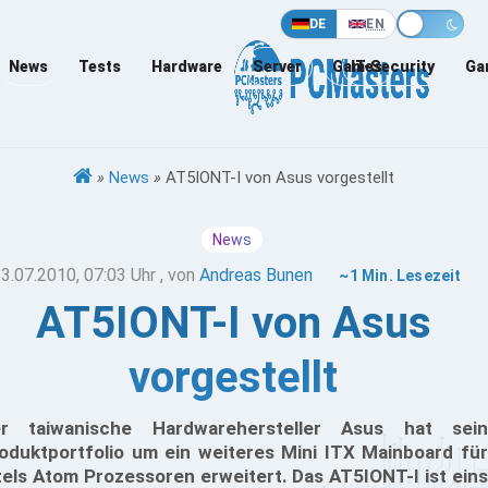
DE
EN
News
Tests
Hardware
Server
Games
IT-Security
Ga
»
News
»
AT5IONT-I von Asus vorgestellt
News
3.07.2010, 07:03 Uhr
, von
Andreas Bunen
~1 Min. Lesezeit
AT5IONT-I von Asus
vorgestellt
r taiwanische Hardwarehersteller Asus hat sein
oduktportfolio um ein weiteres Mini ITX Mainboard für
tels Atom Prozessoren erweitert. Das AT5IONT-I ist eins