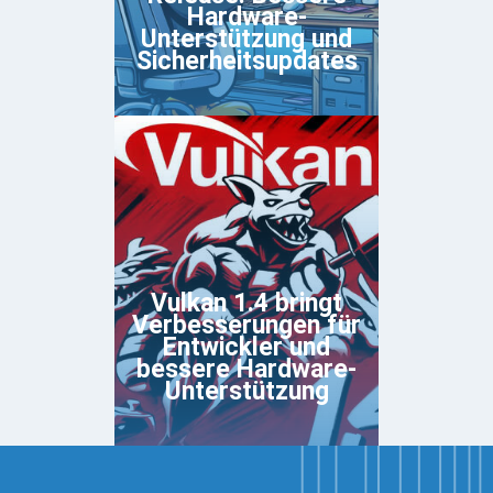
Hardware-
Unterstützung und
Sicherheitsupdates
Vulkan 1.4 bringt
Verbesserungen für
Entwickler und
bessere Hardware-
Unterstützung