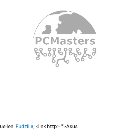
ellen:
Fudzilla
; <link http:="">Asus