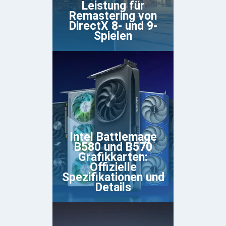
Leistung für
Remastering von
DirectX 8- und 9-
Spielen
Intel Battlemage
B580 und B570
Grafikkarten:
Offizielle
Spezifikationen und
Details