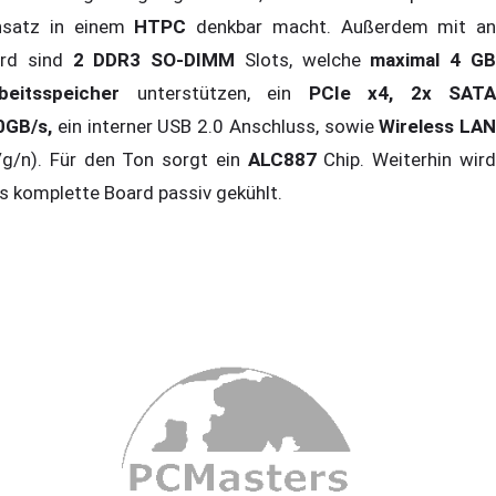
nsatz in einem
HTPC
denkbar macht. Außerdem mit an
rd sind
2 DDR3 SO-DIMM
Slots, welche
maximal 4 G
beitsspeicher
unterstützen, ein
PCIe x4, 2x SATA
0GB/s,
ein interner USB 2.0 Anschluss, sowie
Wireless LAN
/g/n). Für den Ton sorgt ein
ALC887
Chip. Weiterhin wir
s komplette Board passiv gekühlt.