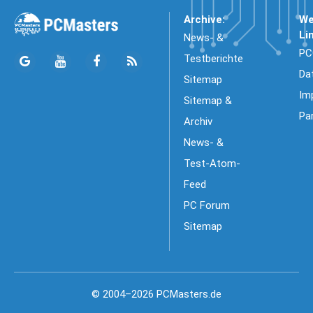
Archive:
We
Li
News- &
PC
Testberichte
Da
Sitemap
Im
Sitemap &
Pa
Archiv
News- &
Test-Atom-
Feed
PC Forum
Sitemap
© 2004–2026 PCMasters.de