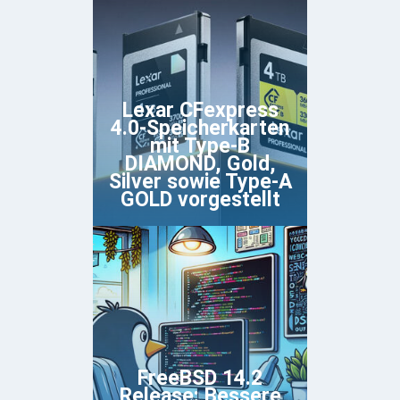
Lexar CFexpress
4.0-Speicherkarten
mit Type-B
DIAMOND, Gold,
Silver sowie Type-A
GOLD vorgestellt
FreeBSD 14.2
Release: Bessere