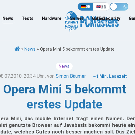
DE
EN
News
Tests
Hardware
Server
Games
IT-Security
Ga
»
News
»
Opera Mini 5 bekommt erstes Update
News
08.07.2010, 20:34 Uhr
, von
Simon Bäumer
~1 Min. Lesezeit
Opera Mini 5 bekommt
erstes Update
era Mini, das mobile Internet trägt einen Namen. Der
ist genutzte Browser auf Javabasis bekommt heute ein
date, welches Gutes noch besser machen soll. Das Ziel