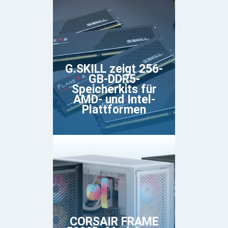
G.SKILL zeigt 256-
GB-DDR5-
Speicherkits für
AMD- und Intel-
Plattformen
CORSAIR FRAME