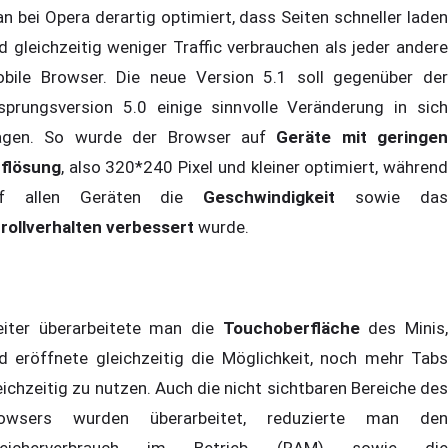
n bei Opera derartig optimiert, dass Seiten schneller laden
d gleichzeitig weniger Traffic verbrauchen als jeder andere
bile Browser. Die neue Version 5.1 soll gegenüber der
sprungsversion 5.0 einige sinnvolle Veränderung in sich
agen. So wurde der Browser auf
Geräte mit geringen
flösung
, also 320*240 Pixel und kleiner optimiert, während
uf allen Geräten die
Geschwindigkeit
sowie da
rollverhalten verbessert
wurde.
iter überarbeitete man die
Touchoberfläche
des Minis
d eröffnete gleichzeitig die Möglichkeit, noch mehr Tabs
eichzeitig zu nutzen. Auch die nicht sichtbaren Bereiche des
owsers wurden überarbeitet, reduzierte man den
peicherverbrauch im Betrieb (RAM) sowie die