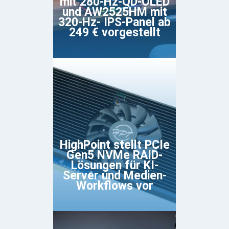
mit 280-Hz-QD-OLED
und AW2525HM mit
320-Hz- IPS-Panel ab
249 € vorgestellt
HighPoint stellt PCIe
Gen5 NVMe RAID-
Lösungen für KI-
Server und Medien-
Workflows vor