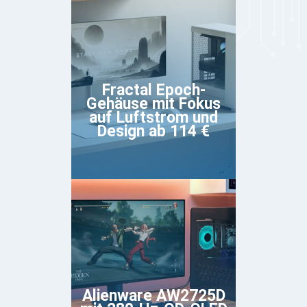
Fractal Epoch-
Gehäuse mit Fokus
auf Luftstrom und
Design ab 114 €
Alienware AW2725D