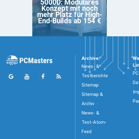
5000D: Modulares
Konzept mit noch
mehr Platz für High-
End-Builds ab 154 €
Archive:
We
Li
News- &
PC
Testberichte
Da
Sitemap
Im
Sitemap &
Pa
Archiv
News- &
Test-Atom-
Feed