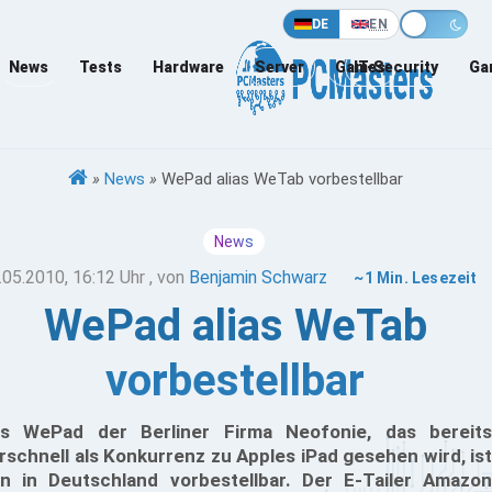
DE
EN
News
Tests
Hardware
Server
Games
IT-Security
Ga
»
News
»
WePad alias WeTab vorbestellbar
News
.05.2010, 16:12 Uhr
, von
Benjamin Schwarz
~1 Min. Lesezeit
WePad alias WeTab
vorbestellbar
s WePad der Berliner Firma Neofonie, das bereits
rschnell als Konkurrenz zu Apples iPad gesehen wird, ist
n in Deutschland vorbestellbar. Der E-Tailer Amazon