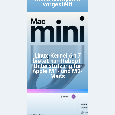
vorgestellt
Linux-Kernel 6.17
bietet nun Reboot-
Unterstützung für
Apple M1- und M2-
Macs