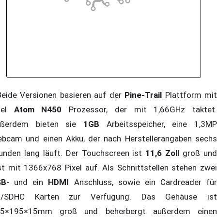
ide Versionen basieren auf der
Pine-Trail
Plattform mi
tel
Atom N450
Prozessor, der mit 1,66GHz taktet
ußerdem bieten sie
1GB
Arbeitsspeicher, eine 1,3MP
bcam und einen Akku, der nach Herstellerangaben sechs
unden lang läuft. Der Touchscreen ist
11,6 Zoll
groß un
st mit 1366x768 Pixel auf. Als Schnittstellen stehen zwei
SB
- und ein
HDMI
Anschluss, sowie ein Cardreader für
D/SDHC Karten zur Verfügung. Das Gehäuse ist
5×195×15mm groß und beherbergt außerdem einen