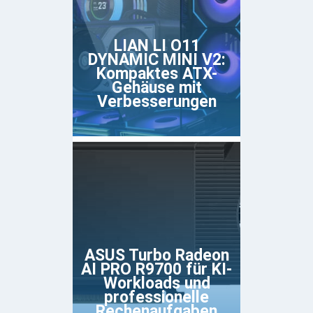
LIAN LI O11
DYNAMIC MINI V2:
Kompaktes ATX-
Gehäuse mit
Verbesserungen
ASUS Turbo Radeon
AI PRO R9700 für KI-
Workloads und
professionelle
Rechenaufgaben