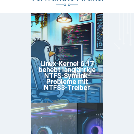
Linux-Kernel 6.17
behebt langjährige
NTFS-Symlink-
Probleme mit
NTFS3-Treiber