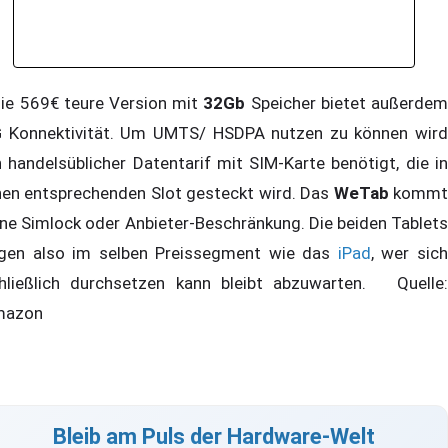
e 569€ teure Version mit
32Gb
Speicher bietet außerde
G
Konnektivität. Um UMTS/ HSDPA nutzen zu können wird
n handelsüblicher Datentarif mit SIM-Karte benötigt, die in
nen entsprechenden Slot gesteckt wird. Das
WeTab
komm
ne Simlock oder Anbieter-Beschränkung. Die beiden Tablets
egen also im selben Preissegment wie das
iPad
, wer sic
hließlich durchsetzen kann bleibt abzuwarten. Quelle:
mazon
Bleib am Puls der Hardware-Welt