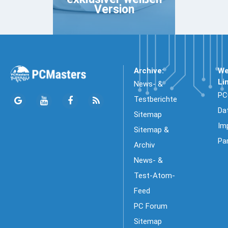
Version
Archive:
We
Li
News- &
PC
Testberichte
Da
Sitemap
Im
Sitemap &
Pa
Archiv
News- &
Test-Atom-
Feed
PC Forum
Sitemap