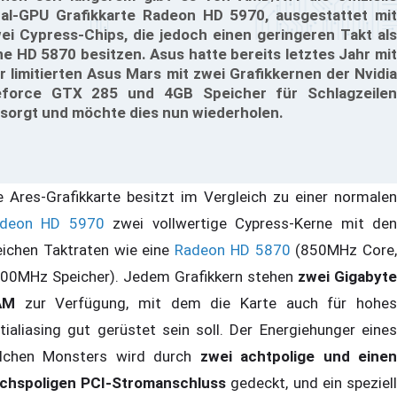
al-GPU Grafikkarte Radeon HD 5970, ausgestattet mit
ei Cypress-Chips, die jedoch einen geringeren Takt als
ne HD 5870 besitzen. Asus hatte bereits letztes Jahr mit
r limitierten Asus Mars mit zwei Grafikkernen der Nvidia
force GTX 285 und 4GB Speicher für Schlagzeilen
sorgt und möchte dies nun wiederholen.
e Ares-Grafikkarte besitzt im Vergleich zu einer normalen
deon HD 5970
zwei vollwertige Cypress-Kerne mit de
eichen Taktraten wie eine
Radeon HD 5870
(850MHz Core,
00MHz Speicher). Jedem Grafikkern stehen
zwei Gigabyte
AM
zur Verfügung, mit dem die Karte auch für hohes
tialiasing gut gerüstet sein soll. Der Energiehunger eines
lchen Monsters wird durch
zwei achtpolige und eine
chspoligen PCI-Stromanschluss
gedeckt, und ein speziel