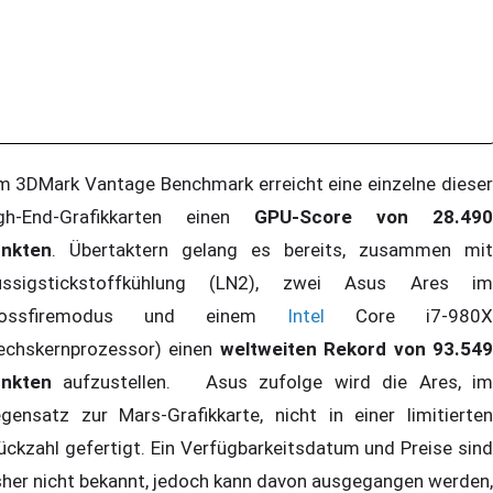
 3DMark Vantage Benchmark erreicht eine einzelne dieser
gh-End-Grafikkarten einen
GPU-Score von 28.490
nkten
. Übertaktern gelang es bereits, zusammen mit
üssigstickstoffkühlung (LN2), zwei Asus Ares im
rossfiremodus und einem
Intel
Core i7-980X
echskernprozessor) einen
weltweiten Rekord von 93.54
nkten
aufzustellen. Asus zufolge wird die Ares, im
gensatz zur Mars-Grafikkarte, nicht in einer limitierten
ückzahl gefertigt. Ein Verfügbarkeitsdatum und Preise sind
sher nicht bekannt, jedoch kann davon ausgegangen werden,