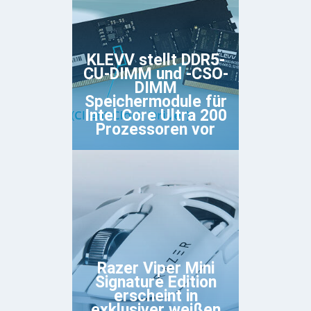
KLEVV stellt DDR5-
CU-DIMM und -CSO-
DIMM
Speichermodule für
Intel Core Ultra 200
Prozessoren vor
Razer Viper Mini
Signature Edition
erscheint in
exklusiver weißen