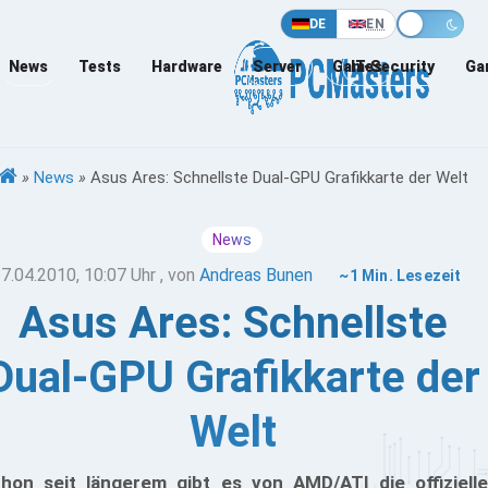
DE
EN
News
Tests
Hardware
Server
Games
IT-Security
Ga
»
News
»
Asus Ares: Schnellste Dual-GPU Grafikkarte der Welt
News
7.04.2010, 10:07 Uhr
, von
Andreas Bunen
~1 Min. Lesezeit
Asus Ares: Schnellste
Dual-GPU Grafikkarte der
Welt
hon seit längerem gibt es von AMD/ATI die offizielle