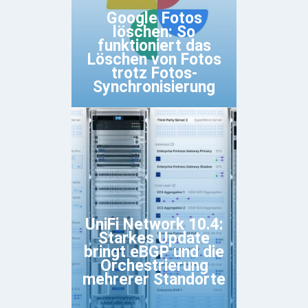
Google Fotos
löschen: So
funktioniert das
Löschen von Fotos
trotz Fotos-
Synchronisierung
UniFi Network 10.4:
Starkes Update
bringt eBGP und die
Orchestrierung
mehrerer Standorte