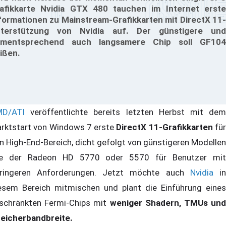
afikkarte Nvidia GTX 480 tauchen im Internet erste
formationen zu Mainstream-Grafikkarten mit DirectX 11-
terstützung von Nvidia auf. Der günstigere und
mentsprechend auch langsamere Chip soll GF104
ißen.
D/ATI
veröffentlichte bereits letzten Herbst mit dem
rktstart von Windows 7 erste
DirectX 11-Grafikkarten
fü
n High-End-Bereich, dicht gefolgt von günstigeren Modellen
e der Radeon HD 5770 oder 5570 für Benutzer mit
ringeren Anforderungen. Jetzt möchte auch
Nvidia
i
esem Bereich mitmischen und plant die Einführung eines
schränkten Fermi-Chips mit
weniger Shadern, TMUs und
eicherbandbreite.