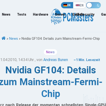
DE
EN
News
Tests
Hardware
Server
Games
IT-Security
Ga
»
News
»
Nvidia GF104: Details zum Mainstream-Fermi-Chip
News
1.04.2010, 14:34 Uhr
, von
Andreas Bunen
~1 Min. Lesezeit
Nvidia GF104: Details
zum Mainstream-Fermi-
Chip
rz nach Release der momentan schnellsten Single-GPU