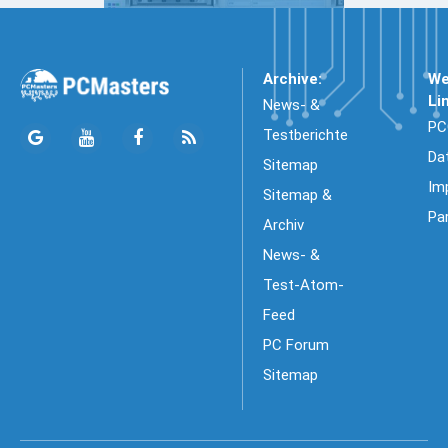
Archive:
We
Li
News- &
PC
Testberichte
Da
Sitemap
Im
Sitemap &
Pa
Archiv
News- &
Test-Atom-
Feed
PC Forum
Sitemap