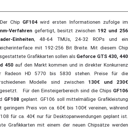
er Chip
GF104
wird ersten Informationen zufolge i
nm-Verfahren
gefertigt, besitzt zwischen
192 und 256
ader-Einheiten
, 48-64 TMUs, 24-32 ROPs und ein
eicherinterface mit 192-256 Bit Breite. Mit diesem Chip
sgestattete Grafikkarten sollen als
Geforce GTS 430, 44
d 450
auf den Markt kommen und in direkter Konkurren
r Radeon HD 5770 bis 5830 stehen. Preise für die
rschiedenen Modelle sind zwischen
130€ und 230
gesetzt. Für den Einsteigerbereich sind die Chips
GF106
nd
GF108
geplant. GF106 soll mittelmäßige Grafikleistun
t geringem Preis von ca. 60€ bis 100€ vereinen, während
108 für ca. 40€ nur für Desktopanwendungen geplant ist.
ste Grafikkarten mit einem der neuen Chipsätze werden