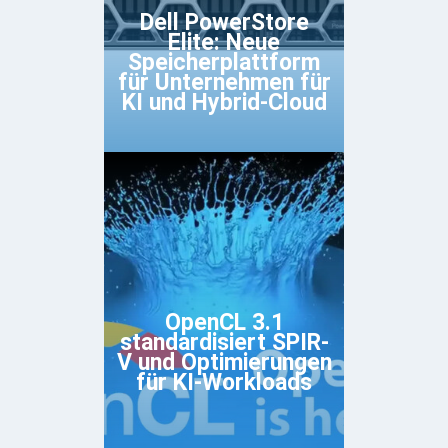
Dell PowerStore
Elite: Neue
Speicherplattform
für Unternehmen für
KI und Hybrid-Cloud
OpenCL 3.1
standardisiert SPIR-
V und Optimierungen
für KI-Workloads