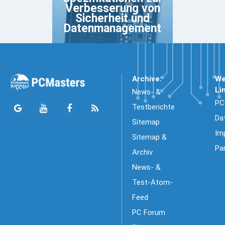
Verbesserung von
Sicherheit und
Datenmanagement
Archive:
We
Li
News- &
PC
Testberichte
Da
Sitemap
Im
Sitemap &
Pa
Archiv
News- &
Test-Atom-
Feed
PC Forum