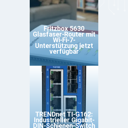
Fritzbox 5630
Glasfaser-Router mit
Wi-Fi-7-
Unterstützung jetzt
verfügbar
TRENDnet TI-G162:
Industrieller Gigabit-
DIN-Schienen-Switch