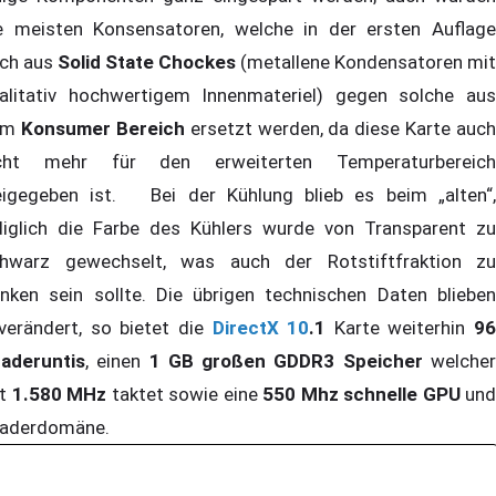
e meisten Konsensatoren, welche in der ersten Auflage
ch aus
Solid State Chockes
(metallene Kondensatoren mit
alitativ hochwertigem Innenmateriel) gegen solche aus
em
Konsumer Bereich
ersetzt werden, da diese Karte auch
cht mehr für den erweiterten Temperaturbereich
eigegeben ist. Bei der Kühlung blieb es beim „alten“,
diglich die Farbe des Kühlers wurde von Transparent zu
hwarz gewechselt, was auch der Rotstiftfraktion zu
nken sein sollte. Die übrigen technischen Daten blieben
verändert, so bietet die
DirectX 10
.1
Karte weiterhin
96
aderuntis
, einen
1 GB großen GDDR3 Speicher
welche
it
1.580 MHz
taktet sowie eine
550 Mhz schnelle GPU
und
Shaderdomäne.