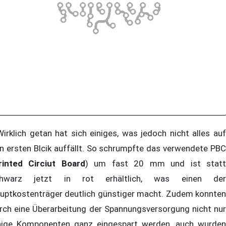
rklich getan hat sich einiges, was jedoch nicht alles auf
n ersten Blcik auffällt. So schrumpfte das verwendete PBC
rinted Circiut Board
) um fast 20 mm und ist stat
chwarz jetzt in rot erhältlich, was einen der
uptkostenträger deutlich günstiger macht. Zudem konnten
rch eine Überarbeitung der Spannungsversorgung nicht nur
nige Komponenten ganz eingespart werden, auch wurden