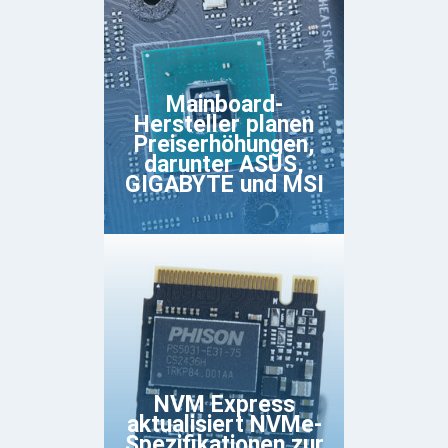
Mainboard-
Hersteller planen
Preiserhöhungen,
darunter ASUS,
GIGABYTE und MSI
NVM Express
aktualisiert NVMe-
Spezifikationen zur