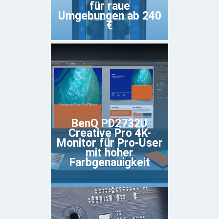
für raue
Umgebungen ab 240
€
BenQ PD2732U
Creative Pro 4K-
Monitor für Pro-User
mit hoher
Farbgenauigkeit