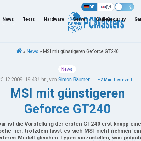
DE
EN
News
Tests
Hardware
Server
Games
IT-Security
Ga
»
News
»
MSI mit günstigeren Geforce GT240
News
25.12.2009, 19:43 Uhr
, von
Simon Bäumer
~2 Min. Lesezeit
MSI mit günstigeren
Geforce GT240
ar ist die Vorstellung der ersten GT240 erst knapp eine
che her, trotzdem lässt es sich MSI nicht nehmen ein
iteres Modell gleichen Types vorzustellen, was jedoch