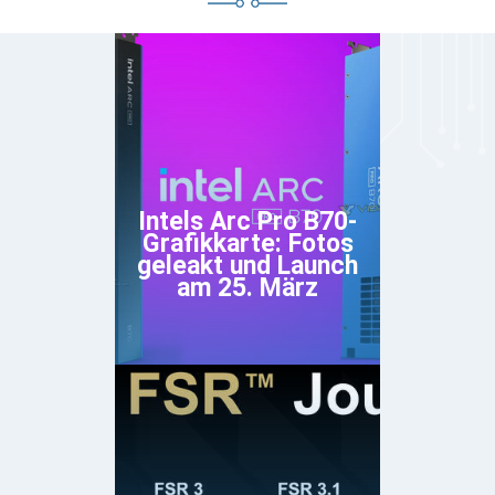
Intels Arc Pro B70-
Grafikkarte: Fotos
geleakt und Launch
am 25. März