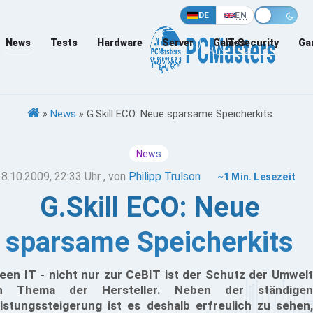
DE
EN
News
Tests
Hardware
Server
Games
IT-Security
Ga
»
News
»
G.Skill ECO: Neue sparsame Speicherkits
News
18.10.2009, 22:33 Uhr
, von
Philipp Trulson
~1 Min. Lesezeit
G.Skill ECO: Neue
sparsame Speicherkits
een IT - nicht nur zur CeBIT ist der Schutz der Umwelt
in Thema der Hersteller. Neben der ständigen
istungssteigerung ist es deshalb erfreulich zu sehen,