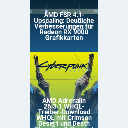
AMD FSR 4.1-
Upscaling: Deutliche
Verbesserungen für
Radeon RX 9000
Grafikkarten
AMD Adrenalin
26.3.1 WHQL-
Treiber-Download
WHQL mit Crimson
Desert und Death