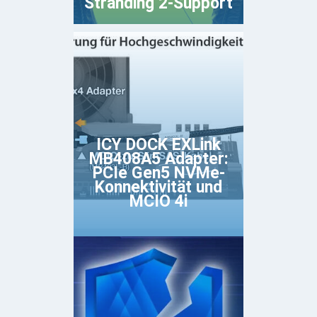
Stranding 2-Support
ICY DOCK EXLink
MB408A5 Adapter:
PCIe Gen5 NVMe-
Konnektivität und
MCIO 4i