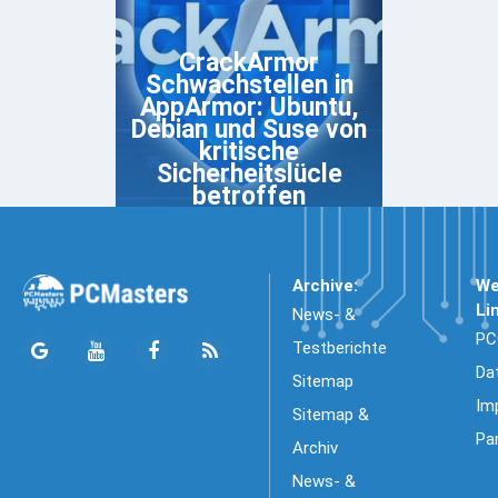
CrackArmor
Schwachstellen in
AppArmor: Ubuntu,
Debian und Suse von
kritische
Sicherheitslücle
betroffen
Archive:
We
Li
News- &
PC
Testberichte
Da
Sitemap
Im
Sitemap &
Pa
Archiv
News- &