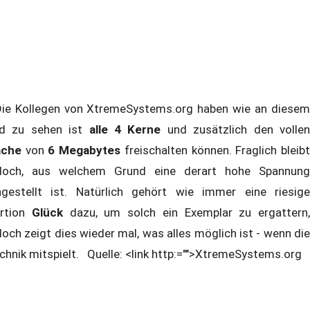
e Kollegen von XtremeSystems.org haben wie an diesem
ld zu sehen ist
alle 4 Kerne
und zusätzlich den volle
ache
von
6 Megabytes
freischalten können. Fraglich bleib
doch, aus welchem Grund eine derart hohe Spannung
ngestellt ist. Natürlich gehört wie immer eine riesige
rtion
Glück
dazu, um solch ein Exemplar zu ergattern,
doch zeigt dies wieder mal, was alles möglich ist - wenn die
chnik mitspielt. Quelle: <link http:="">XtremeSystems.org