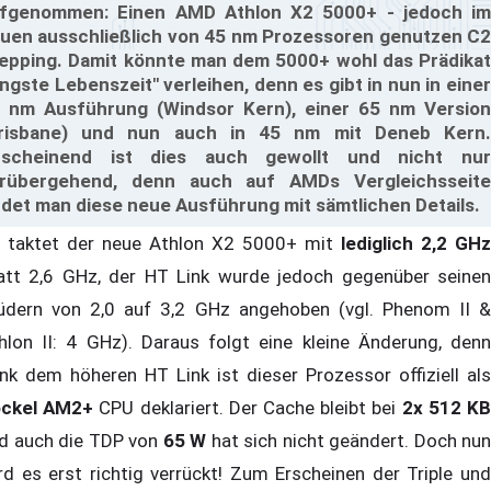
fgenommen: Einen AMD Athlon X2 5000+ - jedoch im
uen ausschließlich von 45 nm Prozessoren genutzen C2
epping. Damit könnte man dem 5000+ wohl das Prädikat
ängste Lebenszeit" verleihen, denn es gibt in nun in einer
 nm Ausführung (Windsor Kern), einer 65 nm Version
risbane) und nun auch in 45 nm mit Deneb Kern.
scheinend ist dies auch gewollt und nicht nur
rübergehend, denn auch auf AMDs Vergleichsseite
ndet man diese neue Ausführung mit sämtlichen Details.
 taktet der neue Athlon X2 5000+ mit
lediglich 2,2 GHz
att 2,6 GHz, der HT Link wurde jedoch gegenüber seinen
üdern von 2,0 auf 3,2 GHz angehoben (vgl. Phenom II &
hlon II: 4 GHz). Daraus folgt eine kleine Änderung, denn
nk dem höheren HT Link ist dieser Prozessor offiziell als
ckel AM2+
CPU deklariert. Der Cache bleibt bei
2x 512 K
d auch die TDP von
65 W
hat sich nicht geändert. Doch nun
rd es erst richtig verrückt! Zum Erscheinen der Triple und