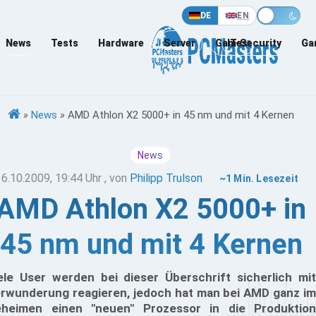
DE
EN
News
Tests
Hardware
Server
Games
IT-Security
Ga
»
News
»
AMD Athlon X2 5000+ in 45 nm und mit 4 Kernen
News
16.10.2009, 19:44 Uhr
, von
Philipp Trulson
~1 Min. Lesezeit
AMD Athlon X2 5000+ in
45 nm und mit 4 Kernen
ele User werden bei dieser Überschrift sicherlich mit
rwunderung reagieren, jedoch hat man bei AMD ganz im
heimen einen "neuen" Prozessor in die Produktion