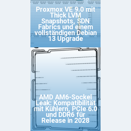
Proxmox VE 9.0 mit
Thick LVM
Snapshots, SDN
Fabrics und einem
vollständigen Debian
13 Upgrade
AMD AM6-Sockel
Leak: Kompatibilität
mit Kühlern, PCIe 6.0
und DDR6 für
Release in 2028