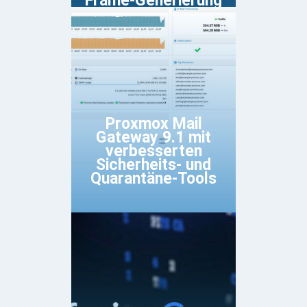
Frame-Generierung
Proxmox Mail
Gateway 9.1 mit
verbesserten
Sicherheits- und
Quarantäne-Tools