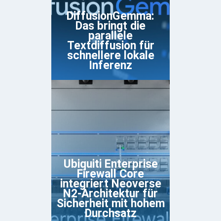
DiffusionGemma:
Das bringt die
parallele
Textdiffusion für
schnellere lokale
Inferenz
Ubiquiti Enterprise
Firewall Core
integriert Neoverse
N2-Architektur für
Sicherheit mit hohem
Durchsatz