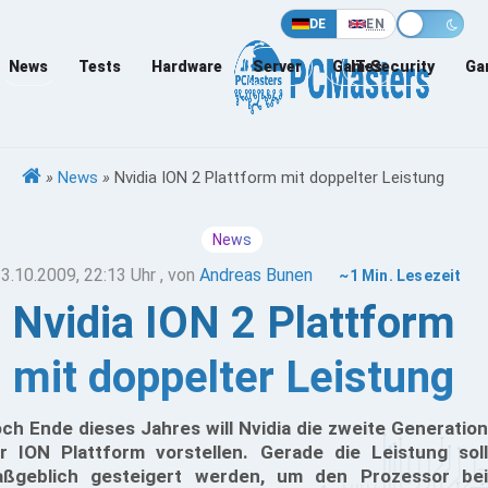
DE
EN
News
Tests
Hardware
Server
Games
IT-Security
Ga
»
News
»
Nvidia ION 2 Plattform mit doppelter Leistung
News
3.10.2009, 22:13 Uhr
, von
Andreas Bunen
~1 Min. Lesezeit
Nvidia ION 2 Plattform
mit doppelter Leistung
ch Ende dieses Jahres will Nvidia die zweite Generation
r ION Plattform vorstellen. Gerade die Leistung soll
ßgeblich gesteigert werden, um den Prozessor bei