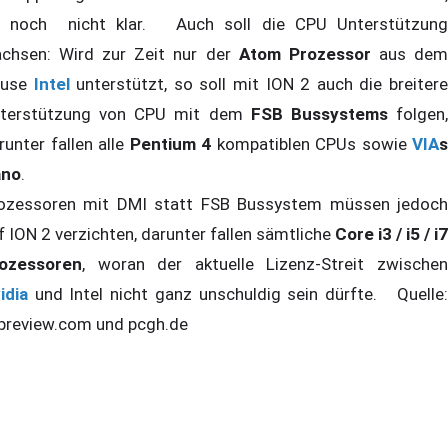
t noch nicht klar. Auch soll die CPU Unterstützung
chsen: Wird zur Zeit nur der
Atom Prozessor
aus de
ause
Intel
unterstützt, so soll mit ION 2 auch die breiter
terstützung von CPU mit dem
FSB Bussystems
folgen
runter fallen alle
Pentium 4
kompatiblen CPUs sowie
VIA
s
ano
.
ozessoren mit DMI statt FSB Bussystem müssen jedoch
f ION 2 verzichten, darunter fallen sämtliche
Core i3 / i5 / i7
ozessoren
, woran der aktuelle Lizenz-Streit zwischen
idia
und Intel nicht ganz unschuldig sein dürfte. Quelle
preview.com und pcgh.de