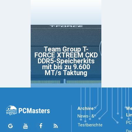
Team Group T-
FORCE XTREEM CKD
DDR5-Speicherkits
mit bis zu 9.600
MT/s Taktung
Archive:
We
Li
News- &
PC
Testberichte
Da