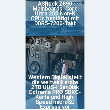
ASRock Z890
Mainboards: Core
Ultra 200 Non-K
CPUs bestätigt mit
DDR5-7200-Takt
Western Digital stellt
die weltweit erste
2TB UHS-I SanDisk
Extreme PRO SDXC-
Karte und High-
Speed microSD
Express vor