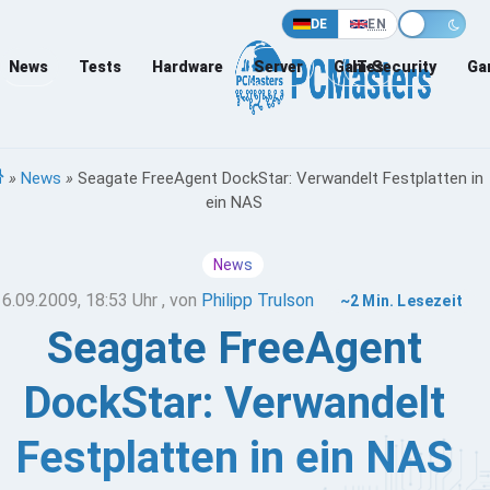
DE
EN
News
Tests
Hardware
Server
Games
IT-Security
Ga
»
News
»
Seagate FreeAgent DockStar: Verwandelt Festplatten in
ein NAS
News
16.09.2009, 18:53 Uhr
, von
Philipp Trulson
~2 Min. Lesezeit
Seagate FreeAgent
DockStar: Verwandelt
Festplatten in ein NAS