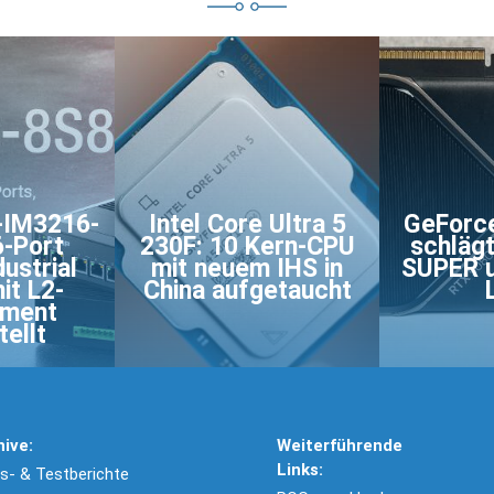
IM3216-
Intel Core Ultra 5
GeForc
6-Port
230F: 10 Kern-CPU
schläg
ustrial
mit neuem IHS in
SUPER u
it L2-
China aufgetaucht
ment
ellt
hive:
Weiterführende
Links:
- & Testberichte