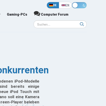
DE
EN
y
Gaming-PCs
Computer Forum
onkurrenten
iedenen iPod-Modelle
ind bereits einige
 neue iPod Touch mit
ano soll eine Kamera
creen-Player beleben