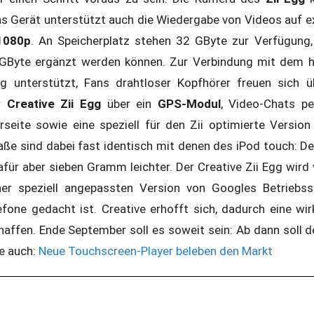
s Gerät unterstützt auch die Wiedergabe von Videos auf e
1080p
. An Speicherplatz stehen 32 GByte zur Verfügung,
2 GByte ergänzt werden können. Zur Verbindung mit dem 
 unterstützt, Fans drahtloser Kopfhörer freuen sich 
er
Creative Zii Egg
über ein
GPS-Modul
, Video-Chats pe
seite sowie eine speziell für den Zii optimierte Versio
e sind dabei fast identisch mit denen des iPod touch: Der 
dafür aber sieben Gramm leichter. Der Creative Zii Egg wir
ner speziell angepassten Version von Googles Betriebs
lefone gedacht ist. Creative erhofft sich, dadurch eine wi
haffen. Ende September soll es soweit sein: Ab dann soll 
e auch:
Neue Touchscreen-Player beleben den Markt