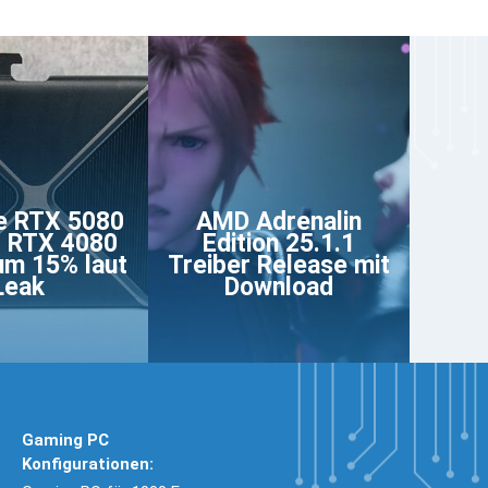
e RTX 5080
AMD Adrenalin
t RTX 4080
Edition 25.1.1
m 15% laut
Treiber Release mit
Leak
Download
Gaming PC
Konfigurationen: