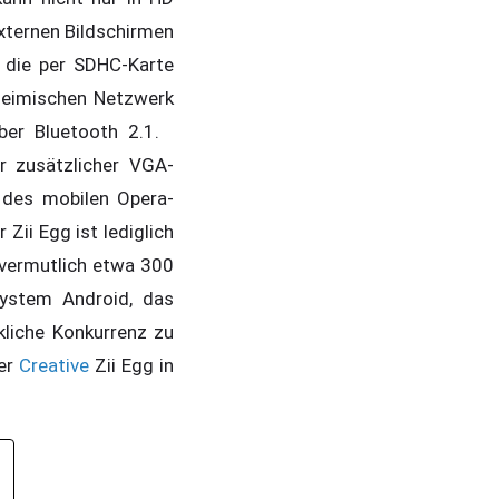
xternen Bildschirmen
 die per SDHC-Karte
heimischen Netzwerk
über Bluetooth 2.1.
r zusätzlicher VGA-
n des mobilen Opera-
Zii Egg ist lediglich
d vermutlich etwa 300
system Android, das
rkliche Konkurrenz zu
der
Creative
Zii Egg in