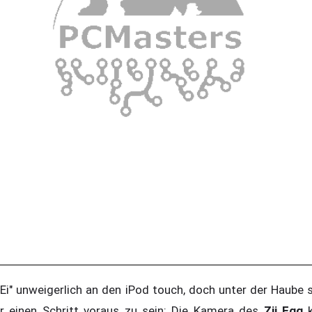
Ei" unweigerlich an den iPod touch, doch unter der Haube 
r einen Schritt voraus zu sein: Die Kamera des
Zii Egg
k