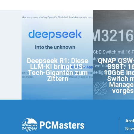
Deepseek R1: Diese
QNAP QSW-
LLM-KI bringt US-
8S8T: 1
Tech-Giganten zum
10GbE Ind
Zittern
Switch m
Manage
vorgest
Arc
News