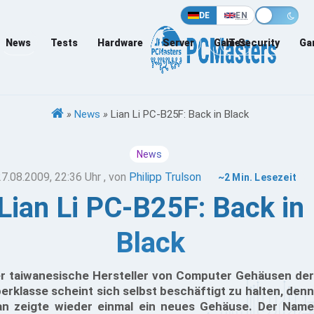
DE
EN
News
Tests
Hardware
Server
Games
IT-Security
Ga
»
News
»
Lian Li PC-B25F: Back in Black
News
27.08.2009, 22:36 Uhr
, von
Philipp Trulson
~2 Min. Lesezeit
Lian Li PC-B25F: Back in
Black
r taiwanesische Hersteller von Computer Gehäusen der
erklasse scheint sich selbst beschäftigt zu halten, denn
n zeigte wieder einmal ein neues Gehäuse. Der Name