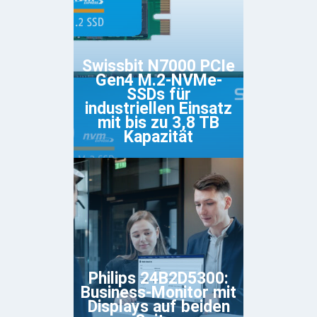
Swissbit N7000 PCIe
Gen4 M.2-NVMe-
SSDs für
industriellen Einsatz
mit bis zu 3,8 TB
Kapazität
Philips 24B2D5300:
Business-Monitor mit
Displays auf beiden