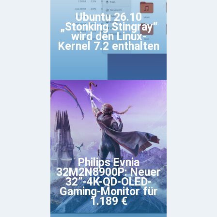
Ubuntu 26.10
„Stonking Stingray“
wird den Linux-
Kernel 7.2 enthalten
Philips Evnia
32M2N8900P: Neuer
32”-4K-QD-OLED-
Gaming-Monitor für
1.189 €