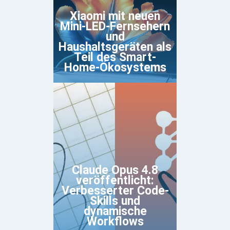
Xiaomi mit neuen
Mini-LED-Fernsehern
und
Haushaltsgeräten als
Teil des Smart-
Home-Ökosystems
Claude Opus 4.8
veröffentlicht:
Verbesserter Code-
Skills und
dynamische
Workflows