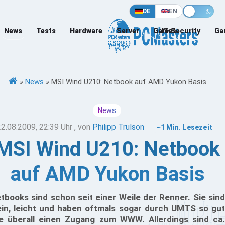
DE
EN
News
Tests
Hardware
Server
Games
IT-Security
Ga
»
News
»
MSI Wind U210: Netbook auf AMD Yukon Basis
News
22.08.2009, 22:39 Uhr
, von
Philipp Trulson
~1 Min. Lesezeit
MSI Wind U210: Netbook
auf AMD Yukon Basis
tbooks sind schon seit einer Weile der Renner. Sie sind
ein, leicht und haben oftmals sogar durch UMTS so gut
e überall einen Zugang zum WWW. Allerdings sind ca.