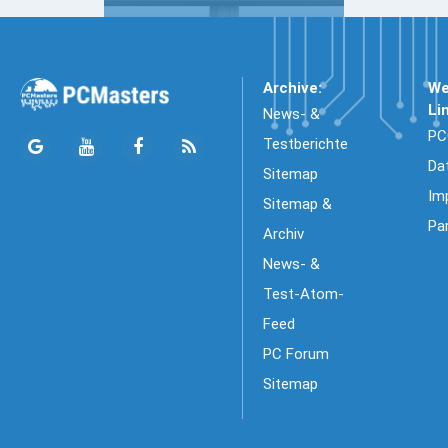
Archive:
We
Li
News- &
PC
Testberichte
Da
Sitemap
Im
Sitemap &
Pa
Archiv
News- &
Test-Atom-
Feed
PC Forum
Sitemap