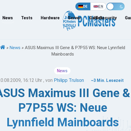
DE
EN
News
Tests
Hardware
Server
Games
IT-Security
Ga
»
News
»
ASUS Maximus III Gene & P7P55 WS: Neue Lynnfield
Mainboards
News
20.08.2009, 16:12 Uhr
, von
Philipp Trulson
~3 Min. Lesezeit
ASUS Maximus III Gene &
P7P55 WS: Neue
Lynnfield Mainboards