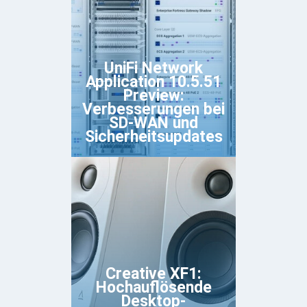
UniFi Network
Application 10.5.51
Preview:
Verbesserungen bei
SD-WAN und
Sicherheitsupdates
Creative XF1:
Hochauflösende
Desktop-