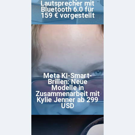
Lautsprecher mit
Bluetooth 6.0 für
159 € vorgestellt
Meta KI-Smart-
Brillen: Neue
Modelle in
Zusammenarbeit mit
Kylie Jenner ab 299
USD