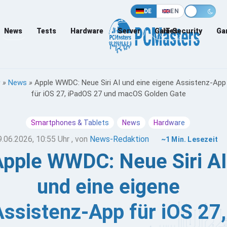
DE
EN
News
Tests
Hardware
Server
Games
IT-Security
Ga
»
News
»
Apple WWDC: Neue Siri AI und eine eigene Assistenz-App
für iOS 27, iPadOS 27 und macOS Golden Gate
Smartphones & Tablets
News
Hardware
9.06.2026, 10:55 Uhr
, von
News-Redaktion
~1 Min. Lesezeit
pple WWDC: Neue Siri AI
und eine eigene
Assistenz-App für iOS 27,