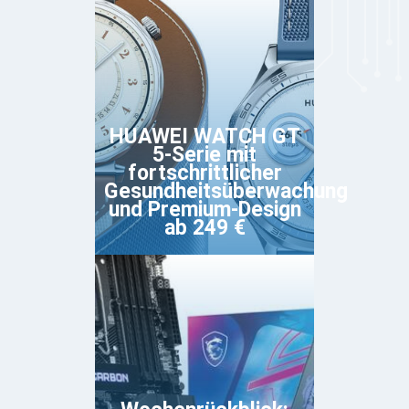
HUAWEI WATCH GT
5-Serie mit
fortschrittlicher
Gesundheitsüberwachung
und Premium-Design
ab 249 €