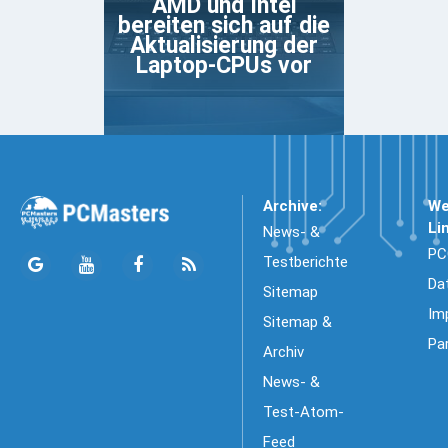
AMD und Intel
bereiten sich auf die
Aktualisierung der
Laptop-CPUs vor
Archive:
We
Li
News- &
PC
Testberichte
Da
Sitemap
Im
Sitemap &
Pa
Archiv
News- &
Test-Atom-
Feed