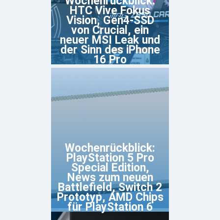
Wochenrückblick:
HTC Vive Fokus
Vision, Gen4-SSD
von Crucial, ein
neuer MSI Leak und
der Sinn des iPhone
16 Pro
Wochenrückblick:
PlayStation 5 Pro
Special Edition,
News zum neuen
Battlefield, Switch 2
Prototyp, AMD Chips
für PlayStation 6