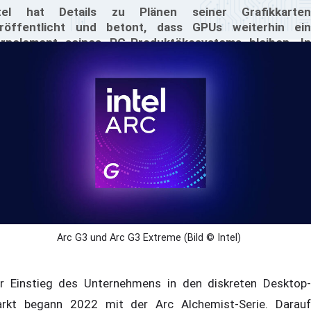
tel hat Details zu Plänen seiner Grafikkarten
röffentlicht und betont, dass GPUs weiterhin ein
rnelement seines PC-Produktökosystems bleiben. In
ngsten Gesprächen mit Medien in Taiwan erklärte das
ternehmen, dass es seinen derzeitigen Kurs beibehält,
terstützt durch die aktive Zusammenarbeit mit
ieleentwicklern und der Gaming-Community.
Arc G3 und Arc G3 Extreme (Bild © Intel)
r Einstieg des Unternehmens in den diskreten Desktop-
rkt begann 2022 mit der Arc Alchemist-Serie. Darauf