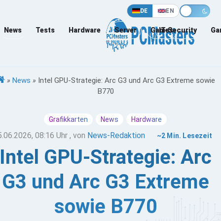
DE
EN
News
Tests
Hardware
Server
Games
IT-Security
Ga
»
News
»
Intel GPU-Strategie: Arc G3 und Arc G3 Extreme sowie
B770
Grafikkarten
News
Hardware
5.06.2026, 08:16 Uhr
, von
News-Redaktion
~2 Min. Lesezeit
Intel GPU-Strategie: Arc
G3 und Arc G3 Extreme
sowie B770