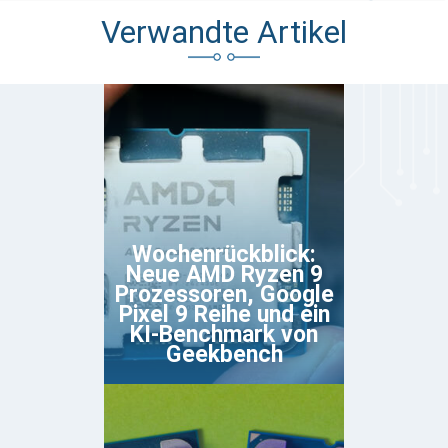
Verwandte Artikel
Wochenrückblick:
Neue AMD Ryzen 9
Prozessoren, Google
Pixel 9 Reihe und ein
KI-Benchmark von
Geekbench