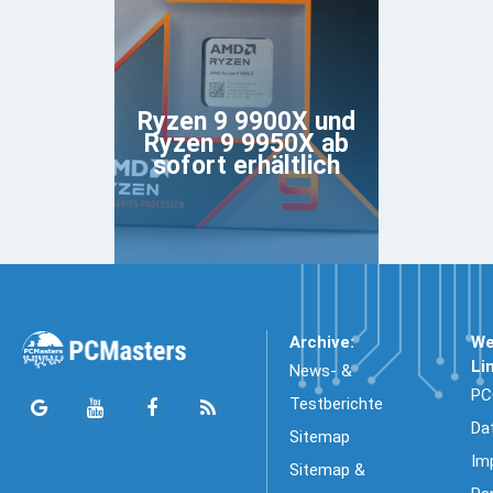
Ryzen 9 9900X und
Ryzen 9 9950X ab
sofort erhältlich
Archive:
We
Li
News- &
PC
Testberichte
Da
Sitemap
Im
Sitemap &