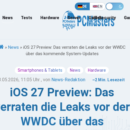
DE
EN
News
Tests
Hardware
Server
Games
IT-Security
Ga
»
News
»
iOS 27 Preview: Das verraten die Leaks vor der WWDC
über das kommende System-Updates
Smartphones & Tablets
News
Hardware
3.05.2026, 11:05 Uhr
, von
News-Redaktion
~2 Min. Lesezeit
iOS 27 Preview: Das
erraten die Leaks vor der
WWDC über das