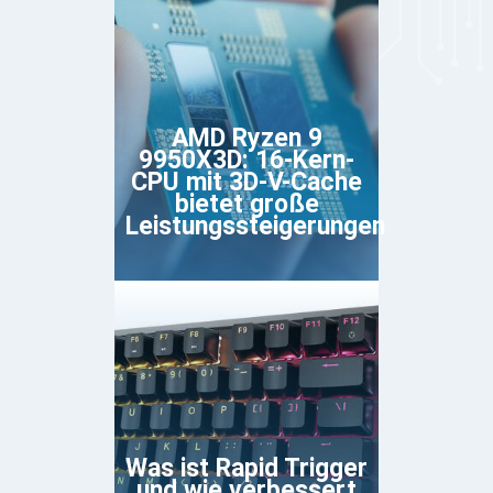
AMD Ryzen 9
9950X3D: 16-Kern-
CPU mit 3D-V-Cache
bietet große
Leistungssteigerungen
Was ist Rapid Trigger
und wie verbessert