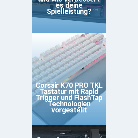
es deine
Spielleistung?
Corsair K70 PRO TKL
Tastatur mit Rapid
Trigger und FlashTap
Technologien
vorgestellt