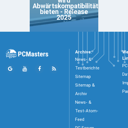
wird
Abwärtskompatibilität
bieten - Release
2025
Archive:
We
Li
News- &
PC
Testberichte
Da
Sitemap
Im
Sitemap &
Pa
Archiv
News- &
Test-Atom-
Feed
PC Forum