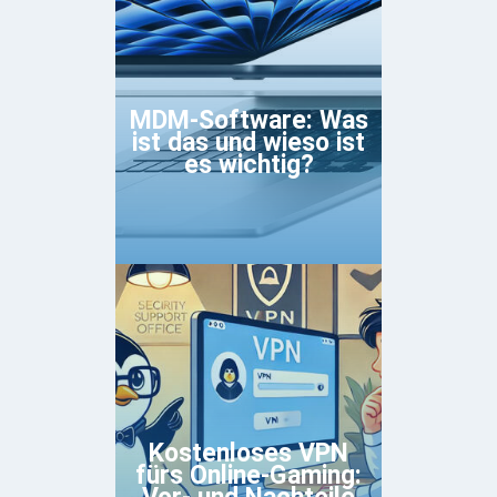
MDM-Software: Was
ist das und wieso ist
es wichtig?
Kostenloses VPN
fürs Online-Gaming: