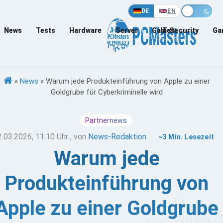
DE
EN
News
Tests
Hardware
Server
Games
IT-Security
Ga
»
News
»
Warum jede Produkteinführung von Apple zu einer
Goldgrube für Cyberkriminelle wird
Partnernews
2.03.2026, 11:10 Uhr
, von
News-Redaktion
~3 Min. Lesezeit
Warum jede
Produkteinführung von
Apple zu einer Goldgrube