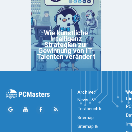
Wie künstliche
Intelligenz
Strategien zur
Gewinnung von IT-
Talenten verändert
Archive:
We
Li
News- &
PC
Testberichte
Da
Sitemap
Im
Sitemap &