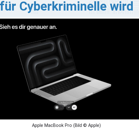
für Cyberkriminelle wird
odukteinführungen von Apple sind mittlerweile ein
eines gesellschaftliches Ereignis, dem viele Menschen
gar entgegenfiebern. Das Unternehmen gilt nämlich als
endsetter und hat eine starke Fangemeinde innerhalb
r IT-Welt. Doch Kriminelle machen sich diesen Umstand
ch gerne zunutze, indem sie das Interesse an neuen
odukten für gezielte Betrugsmaschen missbrauchen.
e Risiken werden dabei oft unterschätzt.
Apple MacBook Pro (Bild © Apple)