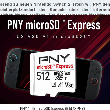
ssend zu neuen Nintendo Switch 2 Titeln will PNY den
eicherplatzbedarf der Konsole über den internen
eicher hinaus erhöhen. Um der steigenden Nachfrage
ch größerem und schnellerem externem Speicher
recht zu werden, hat PNY eine 1 TB microSD Express-
rte eingeführt.
PNY 1 TB microSD Express (Bild © PNY)