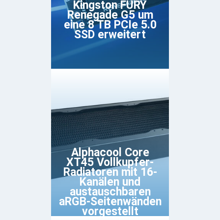
Kingston FURY
Renegade G5 um
eine 8 TB PCIe 5.0
SSD erweitert
Alphacool Core
XT45 Vollkupfer-
Radiatoren mit 16-
Kanälen und
austauschbaren
aRGB-Seitenwänden
vorgestellt