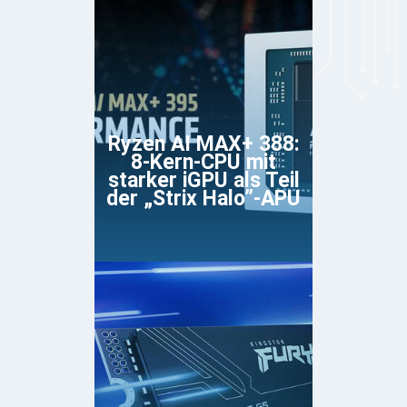
Ryzen AI MAX+ 388:
8-Kern-CPU mit
starker iGPU als Teil
der „Strix Halo”-APU