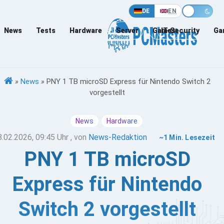
DE
EN
News
Tests
Hardware
Server
Games
IT-Security
Ga
»
News
»
PNY 1 TB microSD Express für Nintendo Switch 2
vorgestellt
News
Hardware
8.02.2026, 09:45 Uhr
, von
News-Redaktion
~1 Min. Lesezeit
PNY 1 TB microSD
Express für Nintendo
Switch 2 vorgestellt