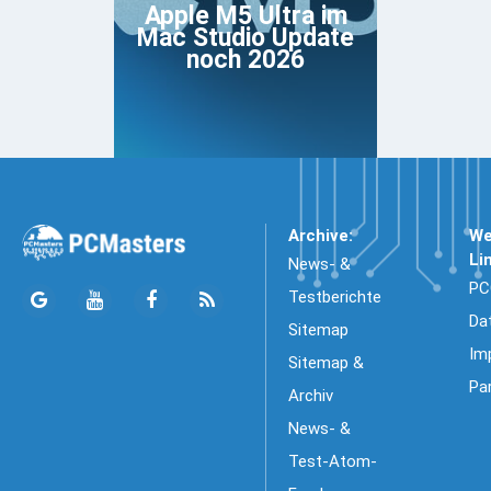
Apple M5 Ultra im
Mac Studio Update
noch 2026
Archive:
We
Li
News- &
PC
Testberichte
Da
Sitemap
Im
Sitemap &
Pa
Archiv
News- &
Test-Atom-