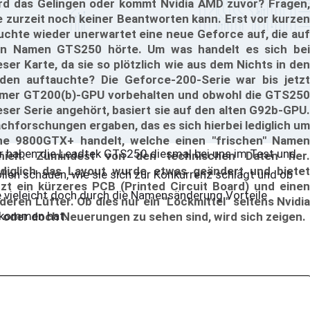
rd das Gelingen oder kommt Nvidia AMD zuvor? Fragen,
e zurzeit noch keiner Beantworten kann. Erst vor kurzen
uchte wieder unerwartet eine neue Geforce auf, die auf
n Namen GTS250 hörte. Um was handelt es sich bei
eser Karte, da sie so plötzlich wie aus dem Nichts in den
den auftauchte? Die Geforce-200-Serie war bis jetzt
mer GT200(b)-GPU vorbehalten und obwohl die GTS250
eser Serie angehört, basiert sie auf den alten G92b-GPU.
chforschungen ergaben, das es sich hierbei lediglich um
ne 9800GTX+ handelt, welche einen "frischen" Namen
r haben die Leadtek GTS250 diesmal bei uns im Test und
hielt. Zumindest von den technischen Daten her.
diglich das Layout wurde etwas geändert und bietet
llen schauen, wie sie sich zur Konkurrenz schlägt und ob
tzt ein kürzeres PCB (Printed Circuit Board) und einen
e vieleicht doch durch die Namensänderung Vorteile
deren Lüfter. Ob dies nur ein "Lockmittel" seitens Nvidia
kommen hat.
t oder doch Neuerungen zu sehen sind, wird sich zeigen.