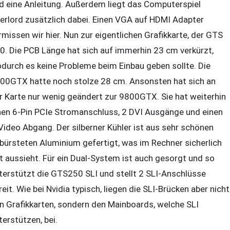
d eine Anleitung. Außerdem liegt das Computerspiel
erlord zusätzlich dabei. Einen VGA auf HDMI Adapter
rmissen wir hier. Nun zur eigentlichen Grafikkarte, der GTS
0. Die PCB Länge hat sich auf immerhin 23 cm verkürzt,
durch es keine Probleme beim Einbau geben sollte. Die
00GTX hatte noch stolze 28 cm. Ansonsten hat sich an
r Karte nur wenig geändert zur 9800GTX. Sie hat weiterhin
nen 6-Pin PCIe Stromanschluss, 2 DVI Ausgänge und einen
Video Abgang. Der silberner Kühler ist aus sehr schönen
bürsteten Aluminium gefertigt, was im Rechner sicherlich
t aussieht. Für ein Dual-System ist auch gesorgt und so
terstützt die GTS250 SLI und stellt 2 SLI-Anschlüsse
reit. Wie bei Nvidia typisch, liegen die SLI-Brücken aber nicht
n Grafikkarten, sondern den Mainboards, welche SLI
terstützen, bei.