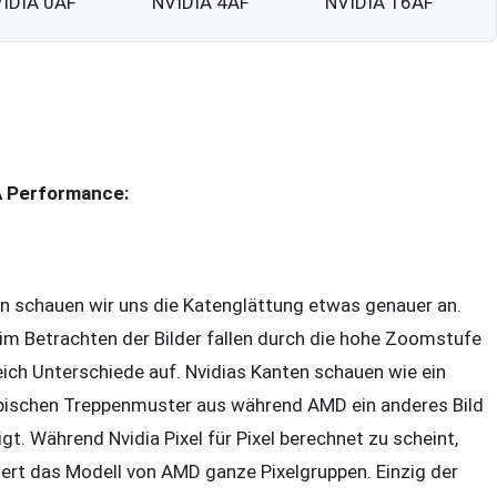
IDIA 0AF
NVIDIA 4AF
NVIDIA 16AF
 Performance:
n schauen wir uns die Katenglättung etwas genauer an.
im Betrachten der Bilder fallen durch die hohe Zoomstufe
eich Unterschiede auf. Nvidias Kanten schauen wie ein
pischen Treppenmuster aus während AMD ein anderes Bild
igt. Während Nvidia Pixel für Pixel berechnet zu scheint,
ltert das Modell von AMD ganze Pixelgruppen. Einzig der