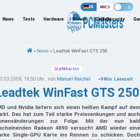
DE
EN
News
Tests
Hardware
Server
Games
IT-Security
Ga
»
News
»
Leadtek WinFast GTS 250
Grafikkarten
3.03.2009, 18:50 Uhr
, von
Manuel Reichel
~9 Min. Lesezeit
Leadtek WinFast GTS 250
D und Nvidia liefern sich einen heißen Kampf auf dem
rkt. Das hat zum Teil starke Preissenkungen und auch
amensänderungen zur Folge. Mit der nun bald
scheinenden Radeon 4890 versucht AMD wieder eine
arke Single-GPU Karte ins Rennen zu schicken. Doch