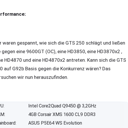
rformance:
r waren gespannt, wie sich die GTS 250 schlägt und ließen
e gegen eine 9600GT (OC), eine HD3850, eine HD3870x2 ,
ne HD4870 und eine HD4870x2 antreten. Kann sich die GTS
0 auf G92b Basis gegen die Konkurrenz wären? Das
rsuchen wir nun herauszufinden.
U:
Intel Core2Quad Q9450 @ 3,2GHz
M:
4GB Corsair XMS 1600 CL9 DDR3
inboard:
ASUS P5E64 WS Evolution