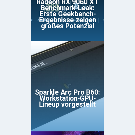
Radeon RX 9060 XT
Benchmark-Leak:
Erste Geekbench-
Ergebnisse zeigen
großes Potenzial
Sparkle Arc Pro B60:
Workstation-GPU-
Lineup vorgestellt