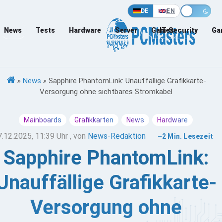
DE
EN
News
Tests
Hardware
Server
Games
IT-Security
Ga
»
News
»
Sapphire PhantomLink: Unauffällige Grafikkarte-
Versorgung ohne sichtbares Stromkabel
Mainboards
Grafikkarten
News
Hardware
7.12.2025, 11:39 Uhr
, von
News-Redaktion
~2 Min. Lesezeit
Sapphire PhantomLink:
Unauffällige Grafikkarte-
Versorgung ohne