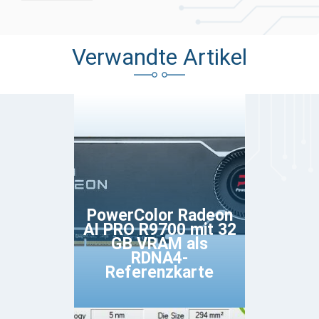
Verwandte Artikel
PowerColor Radeon
AI PRO R9700 mit 32
GB VRAM als
RDNA4-
Referenzkarte