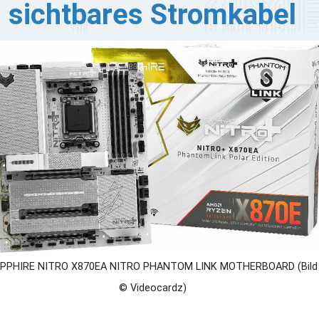
sichtbares Stromkabel
pphire bringt ein High-End-Duo aus der Grafikkarte
TRO+ Radeon RX 9070 XT PhantomLink PE und dem
therboard NITRO+ X870EA PhantomLink auf den Markt.
ide basieren auf PhantomLink, einer diskreten
romversorgungsmethode, die die Grafikkarte über einen
-HPWR-Randstecker versorgt, der in Reihe mit dem
Ie 5.0 x16-Steckplatz platziert ist.
PPHIRE NITRO X870EA NITRO PHANTOM LINK MOTHERBOARD (Bild
© Videocardz)