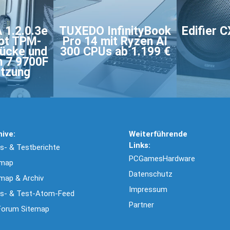
1.2.0.3e
TUXEDO InfinityBook
Edifier 
bt TPM-
Pro 14 mit Ryzen AI
lücke und
300 CPUs ab 1.199 €
n 7 9700F
ützung
hive:
Weiterführende
Links:
- & Testberichte
PCGamesHardware
emap
Datenschutz
map & Archiv
Impressum
s- & Test-Atom-Feed
Partner
Forum Sitemap