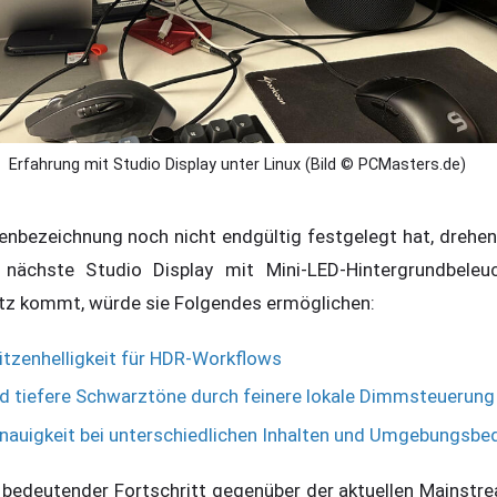
Erfahrung mit Studio Display unter Linux (Bild © PCMasters.de)
nbezeichnung noch nicht endgültig festgelegt hat, drehen 
ächste Studio Display mit Mini-LED-Hintergrundbeleu
tz kommt, würde sie Folgendes ermöglichen:
itzenhelligkeit für HDR-Workflows
nd tiefere Schwarztöne durch feinere lokale Dimmsteuerung
nauigkeit bei unterschiedlichen Inhalten und Umgebungsb
n bedeutender Fortschritt gegenüber der aktuellen Mainstr