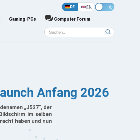
DE
EN
y
Gaming-PCs
Computer Forum
 Launch Anfang 2026
odenamen „J527“, der
Bildschirm im selben
bracht haben und nun