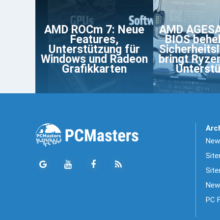
AMD ROCm 7: Neue
AMD AGESA 
Features,
BIOS behe
Unterstützung für
Sicherheits
Windows und Radeon
bringt Ryze
Grafikkarten
Unterst
Arc
News
Sit
Site
New
PC 