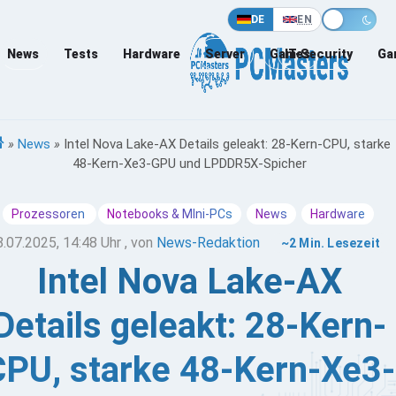
DE
EN
News
Tests
Hardware
Server
Games
IT-Security
Ga
»
News
»
Intel Nova Lake-AX Details geleakt: 28-Kern-CPU, starke
48-Kern-Xe3-GPU und LPDDR5X-Spicher
Prozessoren
Notebooks & MIni-PCs
News
Hardware
8.07.2025, 14:48 Uhr
, von
News-Redaktion
~2 Min. Lesezeit
Intel Nova Lake-AX
Details geleakt: 28-Kern-
CPU, starke 48-Kern-Xe3-