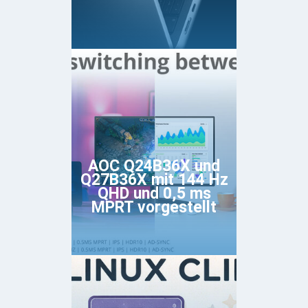
AOC Q24B36X und
Q27B36X mit 144 Hz
QHD und 0,5 ms
MPRT vorgestellt