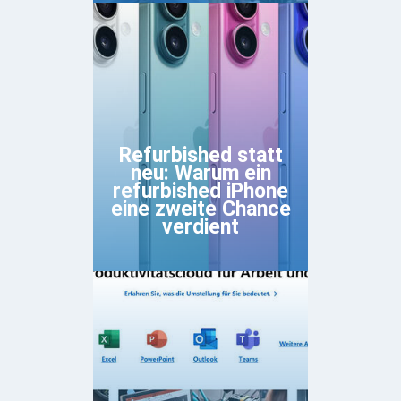
Refurbished statt
neu: Warum ein
refurbished iPhone
eine zweite Chance
verdient