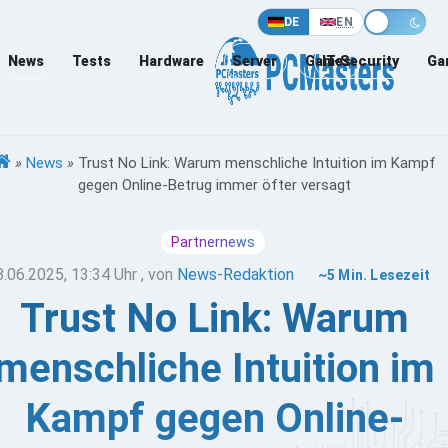
DE
EN
News
Tests
Hardware
Server
Games
IT-Security
Ga
»
News
»
Trust No Link: Warum menschliche Intuition im Kampf
gegen Online-Betrug immer öfter versagt
Partnernews
8.06.2025, 13:34 Uhr
, von
News-Redaktion
~5 Min. Lesezeit
Trust No Link: Warum
menschliche Intuition im
Kampf gegen Online-