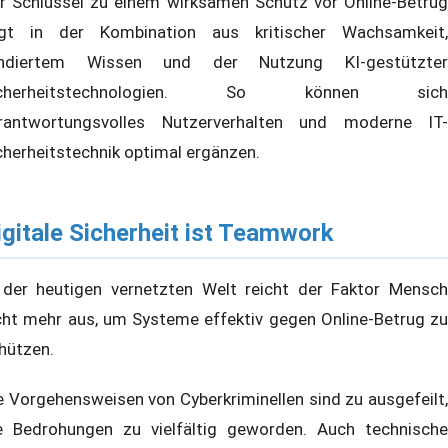
r Schlüssel zu einem wirksamen Schutz vor Online-Betrug
egt in der Kombination aus kritischer Wachsamkeit,
ndiertem Wissen und der Nutzung KI-gestützter
icherheitstechnologien. So können sich
rantwortungsvolles Nutzerverhalten und moderne IT-
cherheitstechnik optimal ergänzen.
igitale Sicherheit ist Teamwork
 der heutigen vernetzten Welt reicht der Faktor Mensch
cht mehr aus, um Systeme effektiv gegen Online-Betrug zu
hützen.
e Vorgehensweisen von Cyberkriminellen sind zu ausgefeilt,
e Bedrohungen zu vielfältig geworden. Auch technische