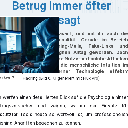
Betrug immer öfter
versagt
e digitale Welt wächst rasant, und mit ihr auch die
fahren durch Cyberkriminalität. Gerade im Bereich
line-Betrug sind Phishing-Mails, Fake-Links und
sgeklügelte Scam-Kampagnen Alltag geworden. Doch
rum fallen selbst erfahrene Nutzer auf solche Attacken
rein? Und wie lässt sich die menschliche Intuition im
sammenspiel mit moderner Technologie effektiv
ärken?
Hacking (Bild © KI-generiert mit Flux Pro)
r werfen einen detaillierten Blick auf die Psychologie hinter
trugsversuchen und zeigen, warum der Einsatz KI-
stützter Tools heute so wertvoll ist, um professionellen
ishing-Angriffen begegnen zu können.