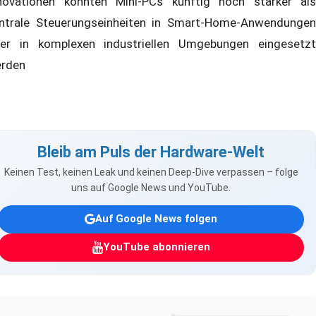
novationen könnten Mini-PCs künftig noch stärker als
ntrale Steuerungseinheiten in Smart-Home-Anwendungen
er in komplexen industriellen Umgebungen eingesetzt
rden
Bleib am Puls der Hardware-Welt
Keinen Test, keinen Leak und keinen Deep-Dive verpassen – folge
uns auf Google News und YouTube.
Auf Google News folgen
YouTube abonnieren