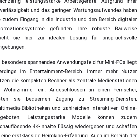
eichzeitig leistungsstarke Arbeitsgeräte. Aufgrund ihrer
verlässigkeit und des geringen Wartungsaufwandes haben
e zudem Eingang in die Industrie und den Bereich digitaler
formationssysteme gefunden. Ihre robuste Bauweise
cht sie hier zur idealen Lösung für anspruchsvolle
gebungen.
n besonders spannendes Anwendungsfeld für Mini-PCs liegt
lerdings im Entertainment-Bereich. Immer mehr Nutzer
tzen die kompakten Rechner als zentrale Medienstationen
 Wohnzimmer ein. Angeschlossen an einen Fernseher,
eten sie bequemen Zugang zu Streaming-Diensten,
ltimedia-Bibliotheken und zahlreichen interaktiven Online-
geboten. Leistungsstarke Modelle können zudem
chauflösende 4K-Inhalte flüssig wiedergeben und schaffen
 eine erstklassige Heimkino-Erfahrung. Auch im Bereich der