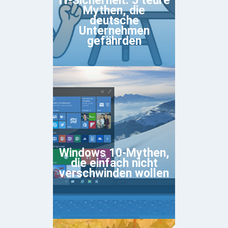
IT-Sicherheit: 5 teure
Mythen, die
deutsche
Unternehmen
gefährden
Windows 10-Mythen,
die einfach nicht
verschwinden wollen