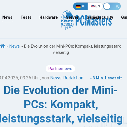
DE
EN
News
Tests
Hardware
Server
Games
IT-Security
Ga
»
News
»
Die Evolution der Mini-PCs: Kompakt, leistungsstark,
vielseitig
Partnernews
0.04.2025, 09:26 Uhr
, von
News-Redaktion
~3 Min. Lesezeit
Die Evolution der Mini-
PCs: Kompakt,
leistungsstark, vielseitig