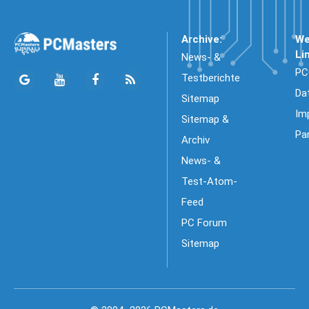
Archive:
We
Li
News- &
PC
Testberichte
Da
Sitemap
Im
Sitemap &
Pa
Archiv
News- &
Test-Atom-
Feed
PC Forum
Sitemap