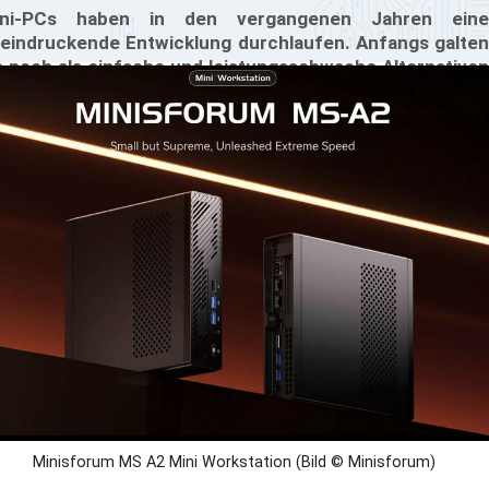
ini-PCs haben in den vergangenen Jahren eine
eindruckende Entwicklung durchlaufen. Anfangs galten
e noch als einfache und leistungsschwache Alternativen
 traditionellen Desktop-PCs. Heute jedoch stehen sie
llwertigen Systemen kaum noch nach. Insbesondere
re kompakte Größe, gesteigerte Leistungsfähigkeit und
elfältige Einsatzmöglichkeiten haben Mini-PCs in vielen
reichen zunehmend populär gemacht – ob im privaten
feld oder in Unternehmen.
Minisforum MS A2 Mini Workstation (Bild © Minisforum)