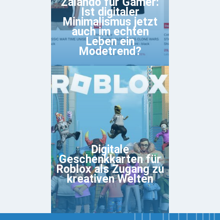
Zalando für Gamer:
Ist digitaler
Minimalismus jetzt
auch im echten
Leben ein
Modetrend?
Digitale
Geschenkkarten für
Roblox als Zugang zu
kreativen Welten