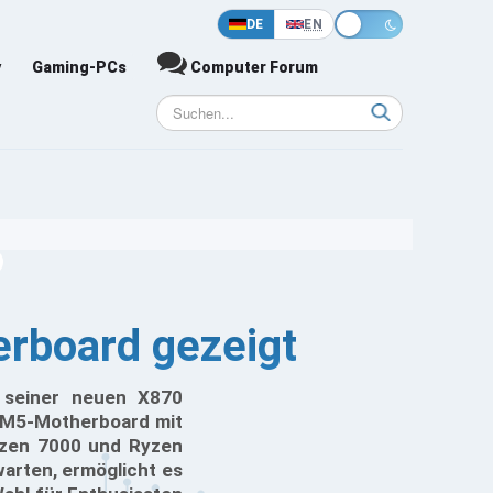
DE
EN
y
Gaming-PCs
Computer Forum
board gezeigt
 seiner neuen X870
 AM5-Motherboard mit
yzen 7000 und Ryzen
arten, ermöglicht es