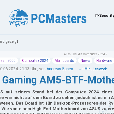
IT-Securit
rd gezeigt
Alles über die Computex 2024 »
yzen 7000
Computex 2024
Mainboards
News
Hardware
0.06.2024, 21:13 Uhr
, von
Andreas Bunen
~1 Min. Lesezeit
 Gaming AM5-BTF-Mother
S auf seinem Stand bei der Computex 2024 eines
e war nicht auf dem Board zu sehen, jedoch ist es ein
wesen. Das Board ist für Desktop-Prozessoren der R
. Wie von einem High-End-Motherboard von ASUS zu erw