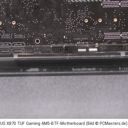
US X870 TUF Gaming AM5-BTF-Motherboard (Bild © PCMasters.de)